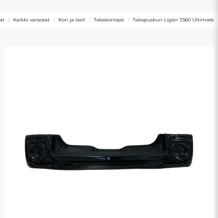
at
Kaikki varaosat
Kori ja lasit
Takakoriosat
Takapuskuri Ligier JS60 Ultimate