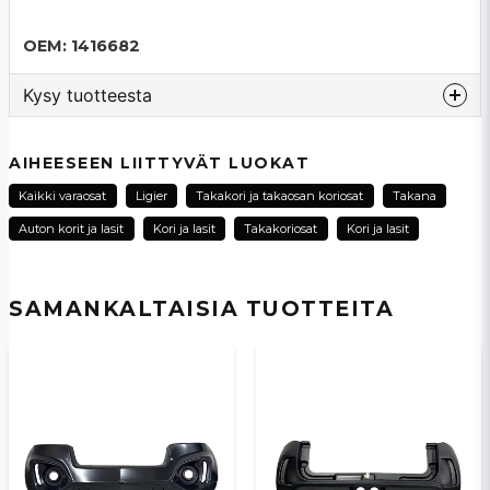
OEM: 1416682
Kysy tuotteesta
question
Kysy meiltä tästä tuotteesta...
AIHEESEEN LIITTYVÄT LUOKAT
Kaikki varaosat
Ligier
Takakori ja takaosan koriosat
Takana
Auton korit ja lasit
Kori ja lasit
Takakoriosat
Kori ja lasit
name
Nimi
SAMANKALTAISIA ​​TUOTTEITA
email
Sähköpostiosoite
Kyllä, voit julkaista kysymykseni