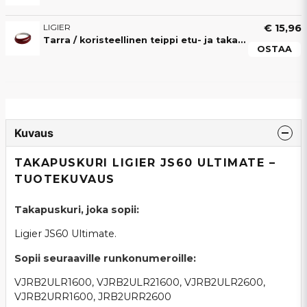
LIGIER
€ 15,96
Tarra / koristeellinen teippi etu- ja takapuskurille Ligier JS60 Sport Ultimate
OSTAA
Kuvaus
TAKAPUSKURI LIGIER JS60 ULTIMATE –
TUOTEKUVAUS
Takapuskuri, joka sopii:
Ligier JS60 Ultimate.
Sopii seuraaville runkonumeroille:
VJRB2ULR1600, VJRB2ULR21600, VJRB2ULR2600,
VJRB2URR1600, JRB2URR2600