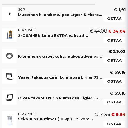
SCP
€ 1,91
Muovinen kiinnike/tulppa Ligier & Microcar
OSTAA
PROPART
€ 44,08
€ 34,04
2-OSAINEN Liima EXTRA vahva 50ML liima (4-8 min)
OSTAA
€ 29,02
Krominen yksityiskohta pakoputken päässä Ligier JS50, JS50L & JS60 Sport Ultimate
OSTAA
€ 69,18
Vasen takapuskurin kulmaosa Ligier JS60 Sport Ultimate
OSTAA
€ 69,18
Oikea takapuskurin kulmaosa Ligier JS60 Sport Ultimate
OSTAA
PROPART
€ 14,96
€ 9,94
Sekoitussuuttimet (10 kpl) – 2-komponenttiliimalle
OSTAA