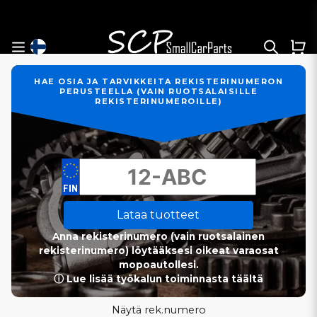
HAE OSIA JA TARVIKKEITA REKISTERINUMERON
PERUSTEELLA (VAIN RUOTSALAISILLE
REKISTERINUMEROILLE)
Lataa tuotteet
Anna rekisterinumero (vain ruotsalainen
rekisterinumero) löytääksesi oikeat varaosat
mopoautollesi.
ⓘ Lue lisää työkalun toiminnasta täältä
Näytä rek.numero