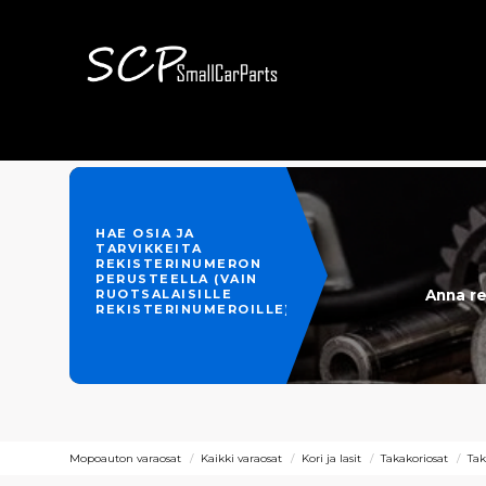
HAE OSIA JA
TARVIKKEITA
REKISTERINUMERON
PERUSTEELLA (VAIN
Anna re
RUOTSALAISILLE
REKISTERINUMEROILLE)
Mopoauton varaosat
Kaikki varaosat
Kori ja lasit
Takakoriosat
Tak