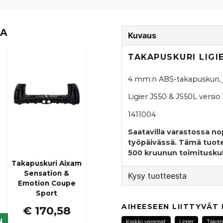
TA
Kuvaus
TAKAPUSKURI LIGI
4 mm:n ABS-takapuskuri, j
Ligier JS50 & JS50L versio 
1411004
Saatavilla varastossa n
työpäivässä.
Tämä tuote 
500 kruunun toimitusku
Takapuskuri Aixam
Sensation &
Kysy tuotteesta
Emotion Coupe
Sport
question
Kysy meiltä tästä tuotte
AIHEESEEN LIITTYVÄT
€ 170,58
N
Kaikki varaosat
Ligier
Taka