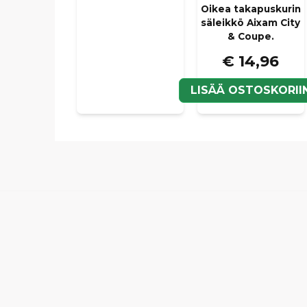
Oikea takapuskurin
säleikkö Aixam City
& Coupe.
€ 14,96
LISÄÄ OSTOSKORII