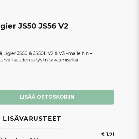
gier JS50 JS56 V2
Ligier JS50 & JS50L V2 & V3 -malleihin –
urvallisuuden ja tyylin takaamiseksi
LISÄÄ OSTOSKORIIN
 LISÄVARUSTEET
€ 1,91