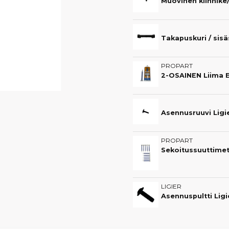
Muovinen kiinnike/
Takapuskuri / sisä
PROPART
Asennusruuvi Ligier
PROPART
Sekoitussuuttimet 
LIGIER
Asennuspultti Lig