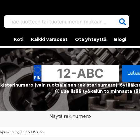
hae tuotteen tai tuotenumeron mukaan....
Koti
Kaikki varaosat
Ota yhteyttä
Blogi
Lata
kisterinumero (vain ruotsalainen rekisterinumero) löytääks
ⓘ Lue lisää työkalun toiminnasta tä
Näytä rek.numero
apuskuri Ligier JS50 JS56 V2