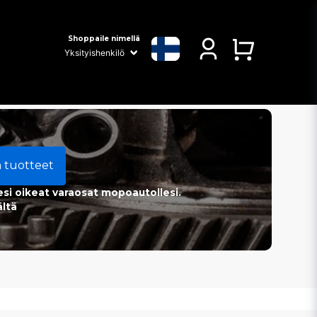
Shoppaile nimellä
a tuotteet
esi oikeat varaosat mopoautollesi.
ältä