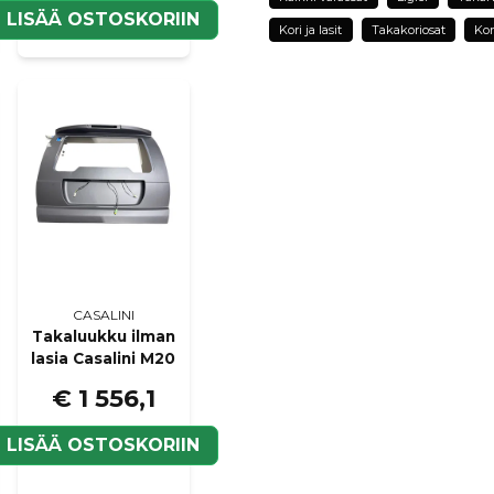
LISÄÄ OSTOSKORIIN
Kori ja lasit
Takakoriosat
Kori
name
Nimi
Kyllä, voit julkaista k
CASALINI
Takaluukku ilman
lasia Casalini M20
€ 1 556,1
LISÄÄ OSTOSKORIIN