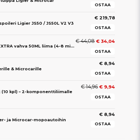
tulppa Ligier & Microcar
OSTAA
€ 219,78
spoileri Ligier JS50 / JS50L V2 V3
OSTAA
€ 44,08
€ 34,04
2-OSAINEN Liima EXTRA vahva 50ML liima (4-8 min)
OSTAA
€ 8,94
ille & Microcarille
OSTAA
€ 14,96
€ 9,94
(10 kpl) – 2-komponenttiliimalle
OSTAA
€ 8,94
ier- ja Microcar-mopoautoihin
OSTAA