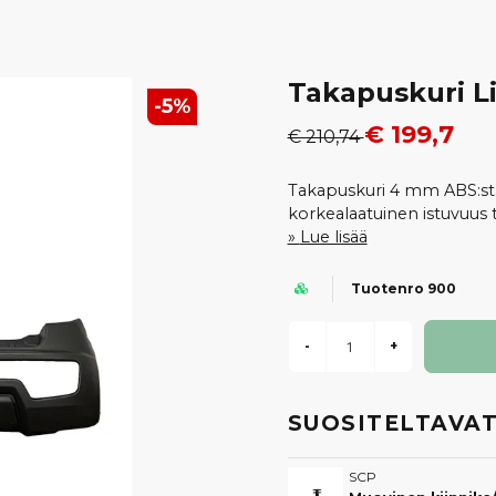
Takapuskuri Li
-
5
%
€ 199,7
€ 210,74
Takapuskuri 4 mm ABS:stä 
korkealaatuinen istuvuus t
Lue lisää
Tuotenro 900
-
+
SUOSITELTAVAT
SCP