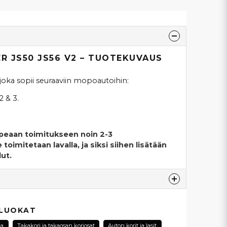
ER JS50 JS56 V2 – TUOTEKUVAUS
oka sopii seuraaviin mopoautoihin:
2 & 3.
opeaan toimitukseen noin 2-3
toimitetaan lavalla, ja siksi siihen lisätään
lut.
esta...
 LUOKAT
na
Takakori ja takaosan koriosat
Auton korit ja lasit