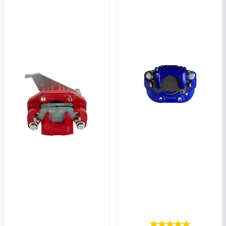
Lähetä kysymys