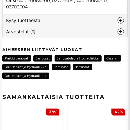
OEM:
A0060084600, 02703605 / A0060084610,
02703604
Kysy tuotteesta
Arvostelut (1)
question
Kysy meiltä tästä tuotteesta...
Sune
AIHEESEEN LIITTYVÄT LUOKAT
1 kuukausi sitten
Kaikki varaosat
Jarruosat
Jarrusatulat ja hydrauliikka
Casalini
name
Nimi
Jarrusatulat ja hydrauliikka
Jarruosat
Jarruosat
Jarrusatulat ja hydrauliikka
email
Sähköpostiosoite
SAMANKALTAISIA ​​TUOTTEITA
-38%
-42%
Kyllä, voit julkaista kysymykseni