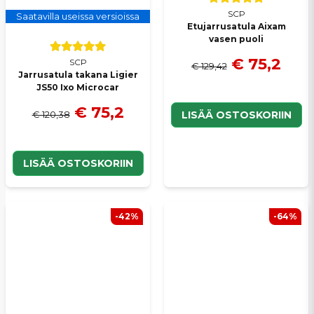
SCP
Saatavilla useissa versioissa
Etujarrusatula Aixam
vasen puoli
€ 75,2
SCP
€ 129,42
Jarrusatula takana Ligier
JS50 Ixo Microcar
€ 75,2
€ 120,38
LISÄÄ OSTOSKORIIN
LISÄÄ OSTOSKORIIN
-42%
-64%