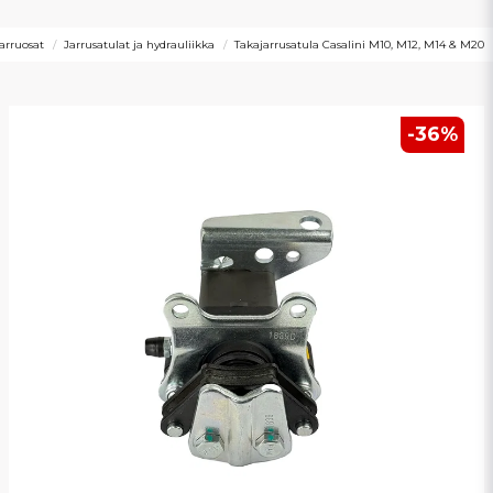
arruosat
Jarrusatulat ja hydrauliikka
Takajarrusatula Casalini M10, M12, M14 & M20
-
36
%