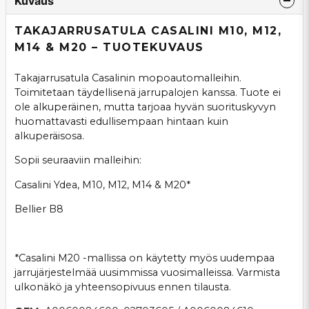
Kuvaus
TAKAJARRUSATULA CASALINI M10, M12,
M14 & M20 – TUOTEKUVAUS
Takajarrusatula Casalinin mopoautomalleihin.
Toimitetaan täydellisenä jarrupalojen kanssa. Tuote ei
ole alkuperäinen, mutta tarjoaa hyvän suorituskyvyn
huomattavasti edullisempaan hintaan kuin
alkuperäisosa.
Sopii seuraaviin malleihin:
Casalini Ydea, M10, M12, M14 & M20*
Bellier B8
*Casalini M20 -mallissa on käytetty myös uudempaa
jarrujärjestelmää uusimmissa vuosimalleissa. Varmista
ulkonäkö ja yhteensopivuus ennen tilausta.