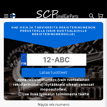
HAE OSIA JA TARVIKKEITA REKISTERINUMERON
PERUSTEELLA (VAIN RUOTSALAISILLE
REKISTERINUMEROILLE)
Lataa tuotteet
Anna rekisterinumero (vain ruotsalainen
rekisterinumero) löytääksesi oikeat varaosat
mopoautollesi.
ⓘ Lue lisää työkalun toiminnasta täältä
Näytä rek.numero