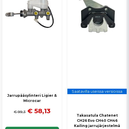
Saatavilla useissa versioissa
Jarrupääsylinteri Ligier &
Microcar
€ 58,13
€ 99,3
Takasatula Chatenet
CH26 Evo CH40 CH46
Kailing jarrujärjestelmä