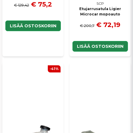
€ 75,2
SCP
€ 129,42
Etujarrusatula Ligier
Microcar mopoauto
€ 72,19
€ 200,7
LISÄÄ OSTOSKORIIN
LISÄÄ OSTOSKORIIN
-41%