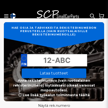
HAE OSIA JA TARVIKKEITA REKISTERINUMERON
PERUSTEELLA (VAIN RUOTSALAISILLE
REKISTERINUMEROILLE)
Lataa tuotteet
Anna rekisterinumero (vain ruotsalainen
rekisterinumero) löytääksesi oikeat varaosat
mopoautollesi.
ⓘ Lue lisää työkalun toiminnasta täältä
Näytä rek.numero