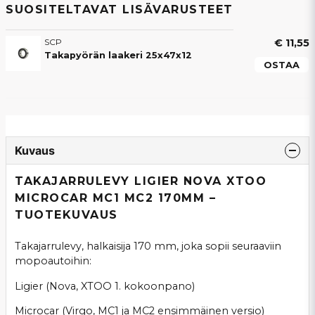
SUOSITELTAVAT LISÄVARUSTEET
SCP
€ 11,55
Takapyörän laakeri 25x47x12
OSTAA
Kuvaus
TAKAJARRULEVY LIGIER NOVA XTOO
MICROCAR MC1 MC2 170MM –
TUOTEKUVAUS
Takajarrulevy, halkaisija 170 mm, joka sopii seuraaviin
mopoautoihin:
Ligier (Nova, XTOO 1. kokoonpano)
Microcar (Virgo, MC1 ja MC2 ensimmäinen versio)