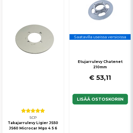
Saatavilla useissa versioissa
Lähetä kysymys
Etujarrulevy Chatenet
210mm
€ 53,11
LISÄÄ OSTOSKORIIN
SCP
Takajarrulevy Ligier JS50
JS60 Microcar Mgo 4 5 6