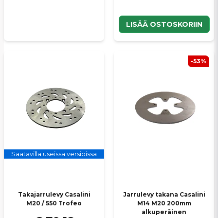
LISÄÄ OSTOSKORIIN
-53%
Saatavilla useissa versioissa
Takajarrulevy Casalini
Jarrulevy takana Casalini
M20 / 550 Trofeo
M14 M20 200mm
alkuperäinen