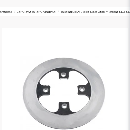
Jarruosat
Jarrulevyt ja jarrurummut
Takajarrulevy Ligier Nova Xtoo Microcar MC1