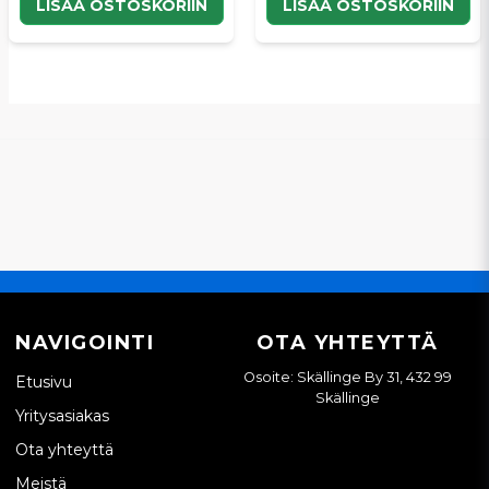
LISÄÄ OSTOSKORIIN
LISÄÄ OSTOSKORIIN
NAVIGOINTI
OTA YHTEYTTÄ
Osoite: Skällinge By 31, 432 99
Etusivu
Skällinge
Yritysasiakas
Ota yhteyttä
Meistä