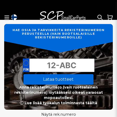
HAE OSIA JA TARVIKKEITA REKISTERINUMERON
PERUSTEELLA (VAIN RUOTSALAISILLE
REKISTERINUMEROILLE)
Lataa tuotteet
Anna rekisterinumero (vain ruotsalainen
rekisterinumero) löytääksesi oikeat varaosat
mopoautollesi.
ⓘ Lue lisää työkalun toiminnasta täältä
Näytä rek.numero