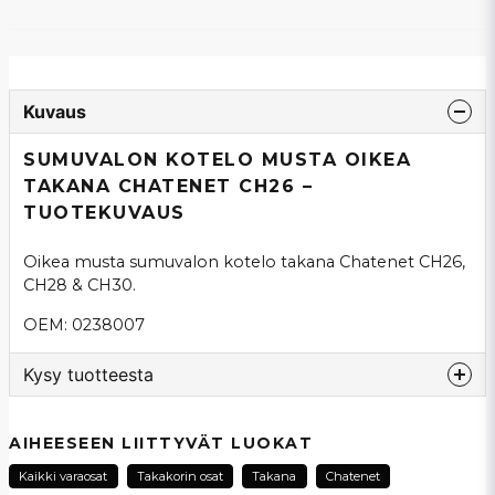
Kuvaus
SUMUVALON KOTELO MUSTA OIKEA
TAKANA CHATENET CH26 –
TUOTEKUVAUS
Oikea musta sumuvalon kotelo takana Chatenet CH26,
CH28 & CH30.
OEM: 0238007
Kysy tuotteesta
question
Kysy meiltä tästä tuotteesta...
AIHEESEEN LIITTYVÄT LUOKAT
Kaikki varaosat
Takakorin osat
Takana
Chatenet