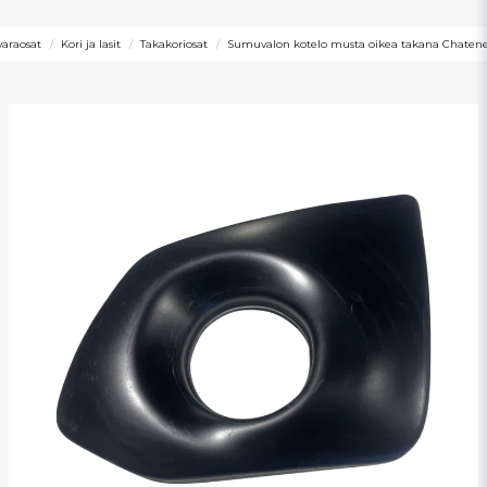
varaosat
Kori ja lasit
Takakoriosat
Sumuvalon kotelo musta oikea takana Chaten