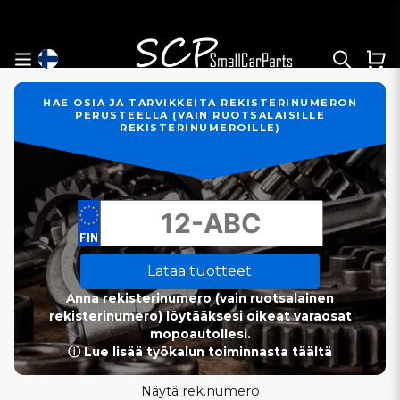
HAE OSIA JA TARVIKKEITA REKISTERINUMERON
PERUSTEELLA (VAIN RUOTSALAISILLE
REKISTERINUMEROILLE)
Lataa tuotteet
Anna rekisterinumero (vain ruotsalainen
rekisterinumero) löytääksesi oikeat varaosat
mopoautollesi.
ⓘ Lue lisää työkalun toiminnasta täältä
Näytä rek.numero