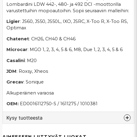
Lombardini LDW 442-, 480- ja 492 DCI -moottorilla
varustettuihin mopoautoihin. Sopii seuraaviin malleihin:
Ligier
: JS60, JS50, JS50L, IXO, JSRC, X-Too R, X-Too RS,
Optimax
Chatenet
: CH26, CH40 & CH46
Microcar
: MGO 1, 2, 3, 4, 5 & 6, M8, Due 1, 2, 3, 4, 5 & 6
Casalini
: M20
JDM
: Roxsy, Xheos
Grecav
: Sonique
Alkuperäinen varaosa
OEM:
ED0016112750-S / 1611275 / 1010381
Kysy tuotteesta
question
Kysy meiltä tästä tuotteesta...
AIHEESEEN LIITTYVÄT LUOKAT