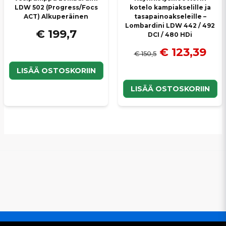
LDW 502 (Progress/Focs
kotelo kampiakselille ja
ACT) Alkuperäinen
tasapainoakseleille –
Lombardini LDW 442 / 492
€ 199,7
DCI / 480 HDi
€ 123,39
€ 150,5
LISÄÄ OSTOSKORIIN
LISÄÄ OSTOSKORIIN