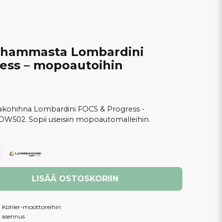
 hammasta Lombardini
ess – mopoautoihin
akohihna Lombardini FOCS & Progress -
 LDW502. Sopii useisiin mopoautomalleihin.
LISÄÄ OSTOSKORIIN
a Kohler-moottoreihin
o asennus