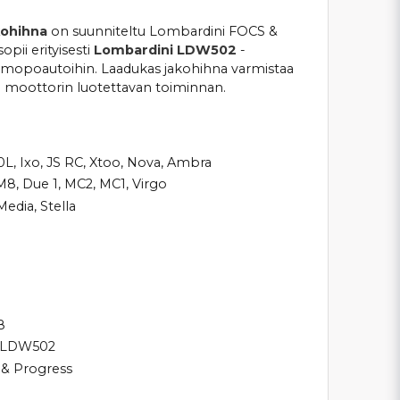
kohihna
on suunniteltu Lombardini FOCS &
opii erityisesti
Lombardini LDW502
-
n mopoautoihin. Laadukas jakohihna varmistaa
 ja moottorin luotettavan toiminnan.
50L, Ixo, JS RC, Xtoo, Nova, Ambra
 M8, Due 1, MC2, MC1, Virgo
Media, Stella
8
i LDW502
 & Progress