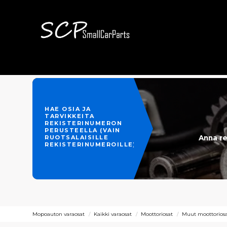
HAE OSIA JA
TARVIKKEITA
REKISTERINUMERON
PERUSTEELLA (VAIN
Anna re
RUOTSALAISILLE
REKISTERINUMEROILLE)
Mopoauton varaosat
Kaikki varaosat
Moottoriosat
Muut moottoriosat