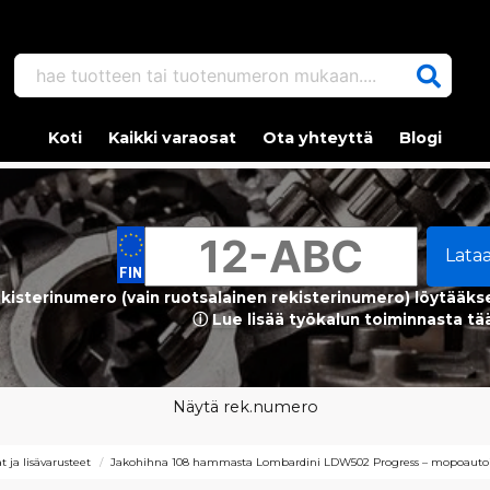
hae tuotteen tai tuotenumeron mukaan....
Koti
Kaikki varaosat
Ota yhteyttä
Blogi
Lata
kisterinumero (vain ruotsalainen rekisterinumero) löytääks
ⓘ Lue lisää työkalun toiminnasta tä
Näytä rek.numero
 ja lisävarusteet
Jakohihna 108 hammasta Lombardini LDW502 Progress – mopoauto