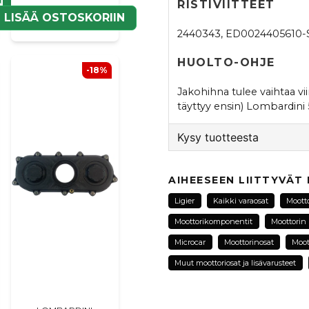
N
RISTIVIITTEET
LISÄÄ OSTOSKORIIN
2440343, ED0024405610-S,
HUOLTO-OHJE
-18%
Jakohihna tulee vaihtaa v
täyttyy ensin) Lombardini
Kysy tuotteesta
question
Kysy meiltä tästä tuotte
AIHEESEEN LIITTYVÄT
Ligier
Kaikki varaosat
Moott
Moottorikomponentit
Moottorin
name
Microcar
Moottorinosat
Moot
Nimi
Muut moottoriosat ja lisävarusteet