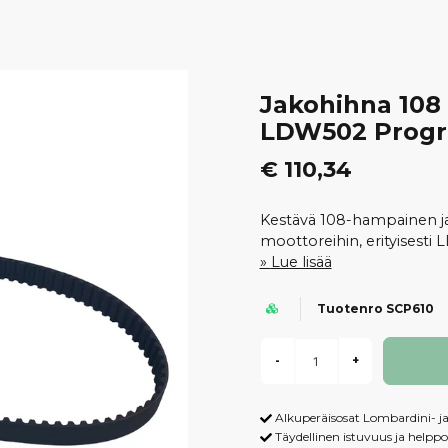
Jakohihna 108
LDW502 Progr
€ 110,34
Kestävä 108-hampainen j
moottoreihin, erityisesti
Lue lisää
Tuotenro SCP610
-
+
Alkuperäisosat Lombardini- j
Täydellinen istuvuus ja helpp