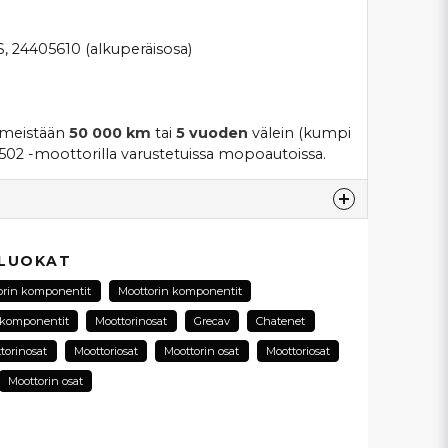
 24405610 (alkuperäisosa)
iimeistään
50 000 km
tai
5 vuoden
välein (kumpi
 502 -moottorilla varustetuissa mopoautoissa.
esta...
 LUOKAT
orin komponentit
Moottorin komponentit
 komponentit
Moottorinosat
Grecav
Chatenet
email
torinosat
Moottoriosat
Moottorin osat
Moottoriosat
Sähköpostiosoite
Moottorin osat