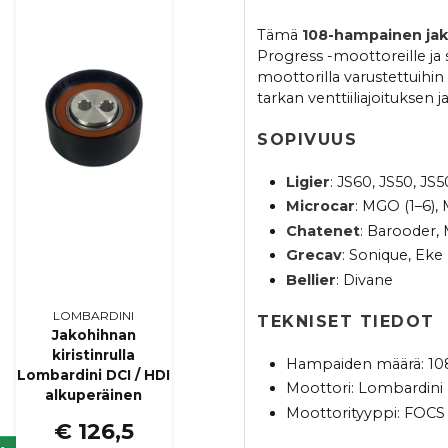
Tämä
108-hampainen ja
Progress -moottoreille ja s
moottorilla varustettuihi
tarkan venttiiliajoituksen
SOPIVUUS
Ligier
: JS60, JS50, JS
Microcar
: MGO (1–6),
Chatenet
: Barooder, 
Grecav
: Sonique, Eke
Bellier
: Divane
LOMBARDINI
TEKNISET TIEDOT
Jakohihnan
kiristinrulla
Hampaiden määrä: 10
Lombardini DCI / HDI
Moottori: Lombardin
alkuperäinen
Moottorityyppi: FOCS
€ 126,5