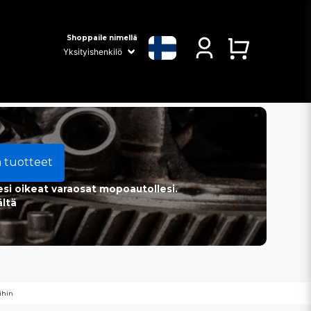
Shoppaile nimellä
a tuotteet
esi oikeat varaosat mopoautollesi.
ältä
ihin