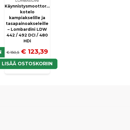
Kyllä, voit julkaista k
LOMBARDINI
Käynnistysmoottorin
kotelo
kampiakselille ja
tasapainoakseleille
– Lombardini LDW
442 / 492 DCI / 480
HDi
€ 123,39
N
€ 150,5
LISÄÄ OSTOSKORIIN