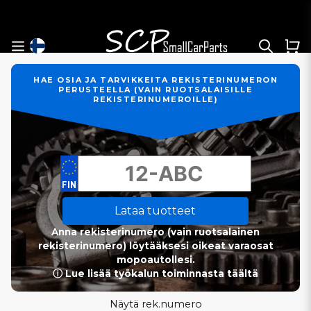
HAE OSIA JA TARVIKKEITA REKISTERINUMERON
PERUSTEELLA (VAIN RUOTSALAISILLE
REKISTERINUMEROILLE)
Lataa tuotteet
Anna rekisterinumero (vain ruotsalainen
rekisterinumero) löytääksesi oikeat varaosat
mopoautollesi.
ⓘ Lue lisää työkalun toiminnasta täältä
Näytä rek.numero