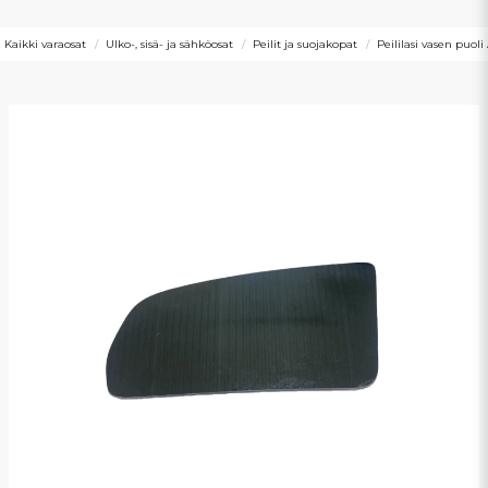
Kaikki varaosat
Ulko-, sisä- ja sähköosat
Peilit ja suojakopat
Peililasi vasen puol