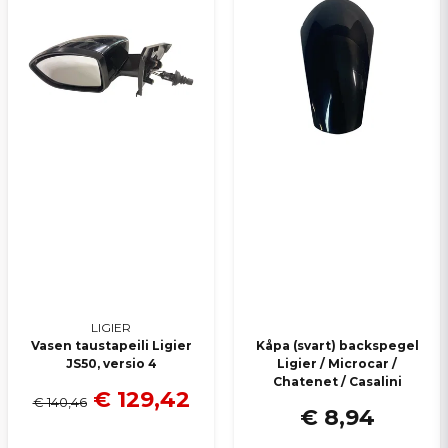
Lähetä kysymys
LIGIER
Vasen taustapeili Ligier
Kåpa (svart) backspegel
JS50, versio 4
Ligier / Microcar /
Chatenet / Casalini
€ 129,42
€ 140,46
€ 8,94