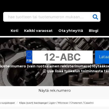
hae tuotteen tai tuotenumeron mukaan....
Koti
Kaikki varaosat
Ota yhteyttä
Blogi
Lata
kisterinumero (vain ruotsalainen rekisterinumero) löytääks
ⓘ Lue lisää työkalun toiminnasta tä
Näytä rek.numero
ja suojakopat
Kåpa (svart) backspegel Ligier / Microcar / Chatenet / Casalini