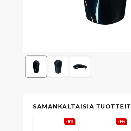
SAMANKALTAISIA ​​TUOTTEI
-8%
-9%