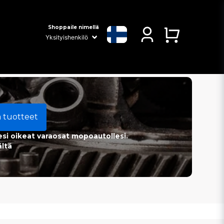
Shoppaile nimellä
a tuotteet
esi oikeat varaosat mopoautollesi.
ältä