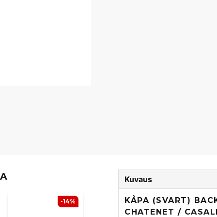
TA
Kuvaus
KÅPA (SVART) BACK
-14%
CHATENET / CASAL