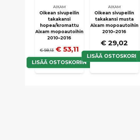
AIXAM
AIXAM
Oikean sivupeilin
Oikean sivupeilin
takakansi
takakansi musta
hopea/kromattu
Aixam mopoautoihin
Aixam mopoautoihin
2010–2016
2010–2016
€ 29,02
€ 53,11
€ 58,13
LISÄÄ OSTOSKORII
LISÄÄ OSTOSKORIIN