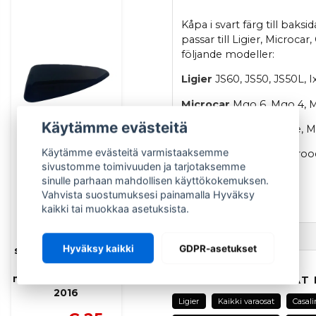
Kåpa i svart färg till ba
passar till Ligier, Microca
följande modeller:
Ligier
JS60, JS50, JS50L, I
Microcar
Mgo 6, Mgo 4, M
Käytämme evästeitä
Microcar
M8, F8C, Due, M
Käytämme evästeitä varmistaaksemme
Chatenet
CH26 V1, Baroo
sivustomme toimivuuden ja tarjotaksemme
Casalini
M12 & M10
sinulle parhaan mahdollisen käyttökokemuksen.
Vahvista suostumuksesi painamalla Hyväksy
OEM
: 1405114
kaikki tai muokkaa asetuksista.
AIXAM
Kysy tuotteesta
Vasemman
Hyväksy kaikki
GDPR-asetukset
sivupeilin takakansi
musta Aixam
question
Kysy meiltä tästä tuotte
mopoautoihin 2010–
AIHEESEEN LIITTYVÄT
2016
Ligier
Kaikki varaosat
Casali