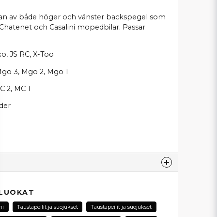
ksidan av både höger och vänster backspegel som
r, Chatenet och Casalini mopedbilar. Passar
xo, JS RC, X-Too
go 3, Mgo 2, Mgo 1
C 2, MC 1
der
esta...
 LUOKAT
ni
Taustapeilit ja suojukset
Taustapeilit ja suojukset