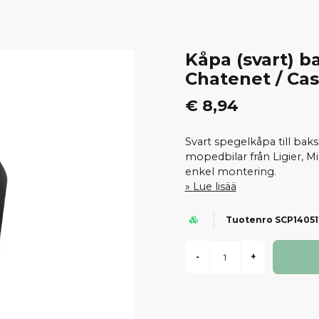
Kåpa (svart) ba
Chatenet / Cas
€ 8,94
Svart spegelkåpa till bak
mopedbilar från Ligier, Mi
enkel montering.
Lue lisää
Tuotenro SCP14051
-
+