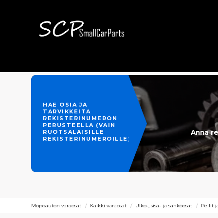
HAE OSIA JA
TARVIKKEITA
REKISTERINUMERON
PERUSTEELLA (VAIN
Anna re
RUOTSALAISILLE
REKISTERINUMEROILLE)
Mopoauton varaosat
Kaikki varaosat
Ulko-, sisä- ja sähköosat
Peilit 