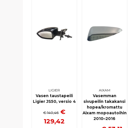
LIGIER
AIXAM
Vasen taustapeili
Vasemman
Ligier JS50, versio 4
sivupeilin takakansi
hopea/kromattu
€
€ 140,46
Aixam mopoautoihin
2010–2016
129,42