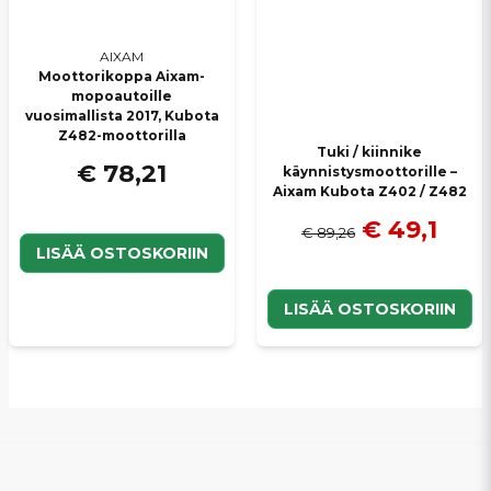
AIXAM
Moottorikoppa Aixam-
mopoautoille
vuosimallista 2017, Kubota
Z482-moottorilla
Tuki / kiinnike
€ 78,21
käynnistysmoottorille –
Aixam Kubota Z402 / Z482
€ 49,1
€ 89,26
LISÄÄ OSTOSKORIIN
LISÄÄ OSTOSKORIIN