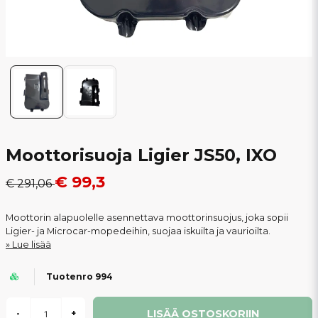
Moottorisuoja Ligier JS50, IXO
€ 99,3
€ 291,06
Moottorin alapuolelle asennettava moottorinsuojus, joka sopii
Ligier- ja Microcar-mopedeihin, suojaa iskuilta ja vaurioilta.
Lue lisää
Tuotenro 994
LISÄÄ OSTOSKORIIN
-
+