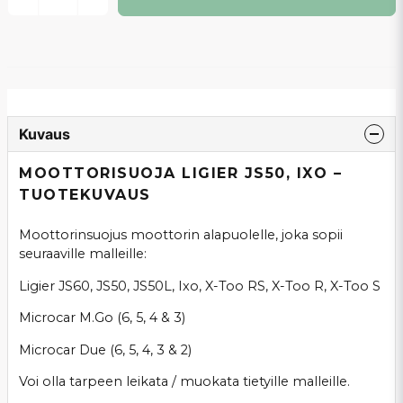
Kuvaus
MOOTTORISUOJA LIGIER JS50, IXO –
TUOTEKUVAUS
Moottorinsuojus moottorin alapuolelle, joka sopii
seuraaville malleille:
Ligier JS60, JS50, JS50L, Ixo, X-Too RS, X-Too R, X-Too S
Microcar M.Go (6, 5, 4 & 3)
Microcar Due (6, 5, 4, 3 & 2)
Voi olla tarpeen leikata / muokata tietyille malleille.