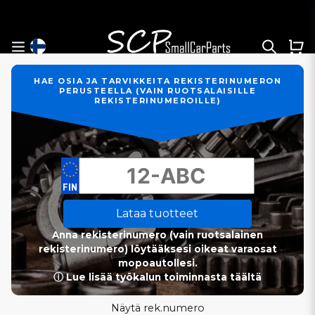
HAE OSIA JA TARVIKKEITA REKISTERINUMERON
PERUSTEELLA (VAIN RUOTSALAISILLE
REKISTERINUMEROILLE)
Lataa tuotteet
Anna rekisterinumero (vain ruotsalainen
rekisterinumero) löytääksesi oikeat varaosat
mopoautollesi.
ⓘ Lue lisää työkalun toiminnasta täältä
Näytä rek.numero