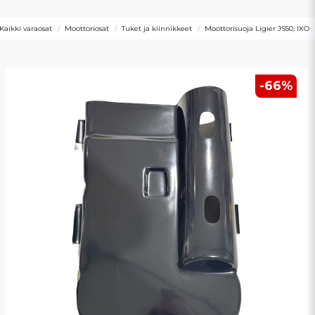
Kaikki varaosat
Moottoriosat
Tuket ja kiinnikkeet
Moottorisuoja Ligier JS50, IXO
-
66
%