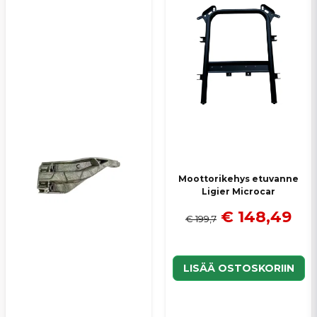
Lähetä kysymys
Moottorikehys etuvanne
Ligier Microcar
€ 148,49
€ 199,7
LISÄÄ OSTOSKORIIN