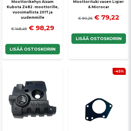
Moottorikehys Aixam
Moottorituki vasen Ligier
Kubota Z482 -moottorille,
& Microcar
vuosimallista 2017 ja
€ 79,22
uudemmille
€ 90,26
€ 98,29
€ 148,49
LISÄÄ OSTOSKORIIN
LISÄÄ OSTOSKORIIN
-45%