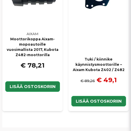
AIXAM
Moottorikoppa Aixam-
mopoautoille
vuosimallista 2017, Kubota
Z482-moottorilla
Tuki / kiinnike
€ 78,21
käynnistysmoottorille –
Aixam Kubota Z402 / Z482
€ 49,1
€ 89,26
LISÄÄ OSTOSKORIIN
LISÄÄ OSTOSKORIIN