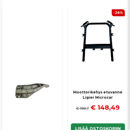
Sähköpostiosoite
-26%
Kyllä, voit julkaista kysymykseni
Lähetä kysymys
Moottorikehys etuvanne
Ligier Microcar
€ 148,49
€ 199,7
LISÄÄ OSTOSKORIIN