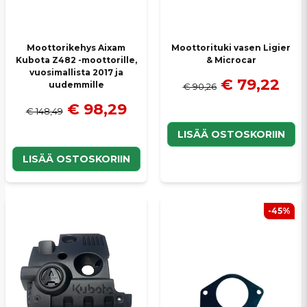
Moottorikehys Aixam
Moottorituki vasen Ligier
Kubota Z482 -moottorille,
& Microcar
vuosimallista 2017 ja
€ 79,22
uudemmille
€ 90,26
€ 98,29
€ 148,49
LISÄÄ OSTOSKORIIN
LISÄÄ OSTOSKORIIN
-45%