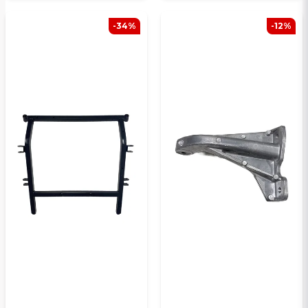
-34%
-12%