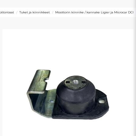
ttoriosat
Tuket ja kiinnikkeet
Moottorin kiinnike / kannake Ligier ja Microcar DCI