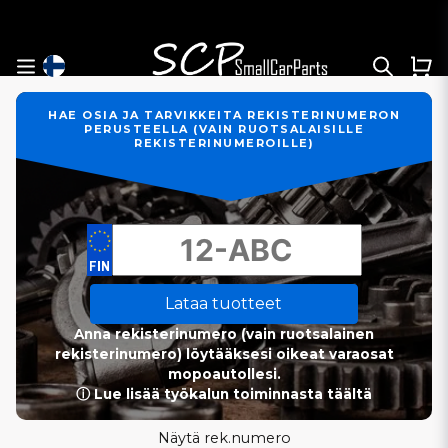
HAE OSIA JA TARVIKKEITA REKISTERINUMERON
PERUSTEELLA (VAIN RUOTSALAISILLE
REKISTERINUMEROILLE)
Lataa tuotteet
Anna rekisterinumero (vain ruotsalainen
rekisterinumero) löytääksesi oikeat varaosat
mopoautollesi.
ⓘ Lue lisää työkalun toiminnasta täältä
Näytä rek.numero