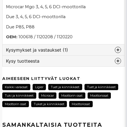
Microcar Mgo 3, 4, 5, 6 DCI-moottorilla
Due 3, 4, 5, 6 DCI-moottorilla
Due P85, P88
OEM:
100618 / 1120208 / 1120220
Kysymykset ja vastaukset (1)
Kysy tuotteesta
:nimi kysyi
1 vuosi sitten
question
Vilken höjd ska en fräsch motorkudde ha?
Kysy meiltä tästä tuotteesta...
AIHEESEEN LIITTYVÄT LUOKAT
Kauppa vastasi
Kaikki varaosat
Ligier
Tuet ja kiinnikkeet
Tuet ja kiinnikkeet
Hej och tack för din fråga! Höjden på själva
Tuki ja kiinnikkeet
Microcar
Moottorin osat
Moottoriosat
motorkudden inklusive metallplattan under
motorkudden är 40 mm.
name
Moottorin osat
Tuket ja kiinnikkeet
Moottoriosat
Nimi
Mvh Vincent på SCP Mopedbilsdelar AB
SAMANKALTAISIA ​​TUOTTEITA
email