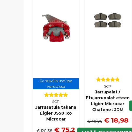
Saatavilla useissa
SCP
versioissa
Jarrupalat /
Etujarrupalat eteen
SCP
Ligier Microcar
Jarrusatula takana
Chatenet JDM
Ligier JS50 Ixo
€ 18,98
Microcar
€ 40,06
€ 75,2
€ 120,38