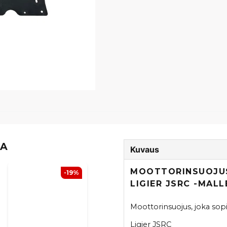
TA
Kuvaus
MOOTTORINSUOJUS 
-19%
LIGIER JSRC -MAL
Moottorinsuojus, joka sop
Ligier JSRC