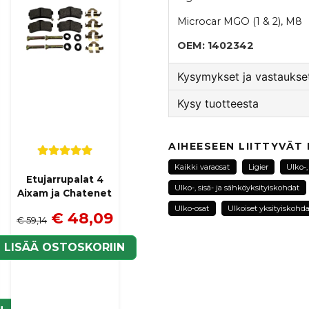
Microcar MGO (1 & 2), M8
OEM: 1402342
Kysymykset ja vastaukset
Kysy tuotteesta
:nimi kysyi
6 kuukautta si
question
Hej, vad är det för mått
Kysy meiltä tästä tuotte
AIHEESEEN LIITTYVÄT
Kauppa vastasi
Kaikki varaosat
Ligier
Ulko-,
Tack för din fråga! Mått
Etujarrupalat 4
Ulko-, sisä- ja sähköyksityiskohdat
Aixam ja Chatenet
name
Ulko-osat
Ulkoiset yksityiskohda
Nimi
€ 48,09
€ 59,14
LISÄÄ OSTOSKORIIN
Kyllä, voit julkaista k