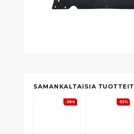
SAMANKALTAISIA ​​TUOTTEI
-38%
-53%