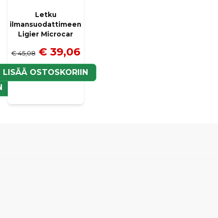
Letku
ilmansuodattimeen
Ligier Microcar
€ 39,06
€ 45,08
LISÄÄ OSTOSKORIIN
N