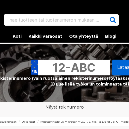
hae tuotteen tai tuotenumeron mukaan....
Koti
Kaikki varaosat
Ota yhteyttä
Blogi
Lata
kisterinumero (vain ruotsalainen rekisterinumero) löytääks
ⓘ Lue lisää työkalun toiminnasta tä
Näytä rek.numero
ksityiskohdat
Ulko-osat
Moottorinsuojus Microcar MGO 1, 2, M8- ja Ligier JSRC -malle