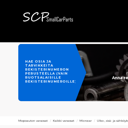
HAE OSIA JA
TARVIKKEITA
REKISTERINUMERON
PERUSTEELLA (VAIN
Anna re
RUOTSALAISILLE
REKISTERINUMEROILLE)
Mopoauton varaosat
Kaikki varaosat
Microcar
Ulko-, sisä- ja sähköy