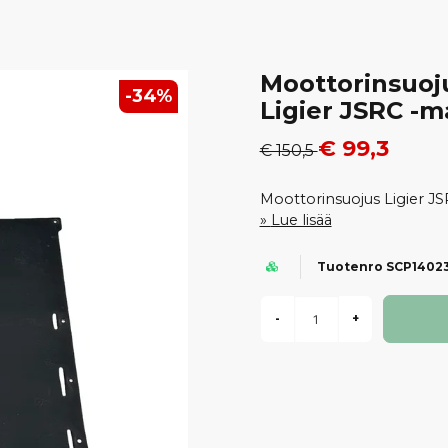
Moottorinsuoju
-
34
%
Ligier JSRC -m
€ 99,3
€ 150,5
Moottorinsuojus Ligier JSR
Lue lisää
Tuotenro SCP1402
-
+