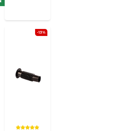
N
-13%