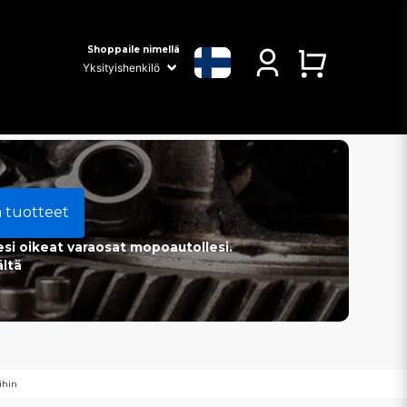
Shoppaile nimellä
a tuotteet
esi oikeat varaosat mopoautollesi.
ältä
ihin