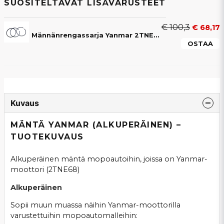
SUOSITELTAVAT LISÄVARUSTEET
€ 100,3
€ 68,17
Männänrengassarja Yanmar 2TNE68
OSTAA
Kuvaus
MÄNTÄ YANMAR (ALKUPERÄINEN) –
TUOTEKUVAUS
Alkuperäinen mäntä mopoautoihin, joissa on Yanmar-
moottori (2TNE68)
Alkuperäinen
Sopii muun muassa näihin Yanmar-moottorilla
varustettuihin mopoautomalleihin: