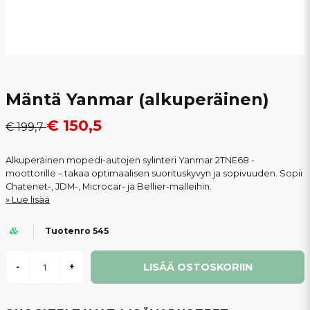
Mäntä Yanmar (alkuperäinen)
€ 150,5
€ 199,7
Alkuperäinen mopedi-autojen sylinteri Yanmar 2TNE68 -
moottorille – takaa optimaalisen suorituskyvyn ja sopivuuden. Sopii
Chatenet-, JDM-, Microcar- ja Bellier-malleihin.
Lue lisää
Tuotenro 545
LISÄÄ OSTOSKORIIN
-
+