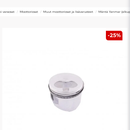
i varaosat
Moottoriosat
Muut moottoriosat ja lisävarusteet
Mäntä Yanmar (alkup
-
25
%