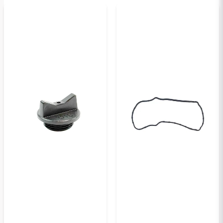
Kyllä, voit julkaista kysymykseni
Lähetä kysymys