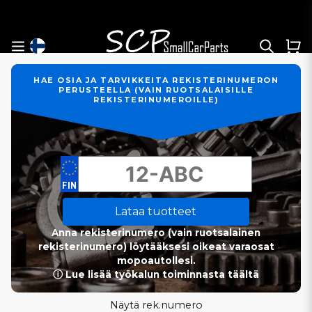
HAE OSIA JA TARVIKKEITA REKISTERINUMERON
PERUSTEELLA (VAIN RUOTSALAISILLE
REKISTERINUMEROILLE)
Lataa tuotteet
Anna rekisterinumero (vain ruotsalainen
rekisterinumero) löytääksesi oikeat varaosat
mopoautollesi.
ⓘ Lue lisää työkalun toiminnasta täältä
Näytä rek.numero