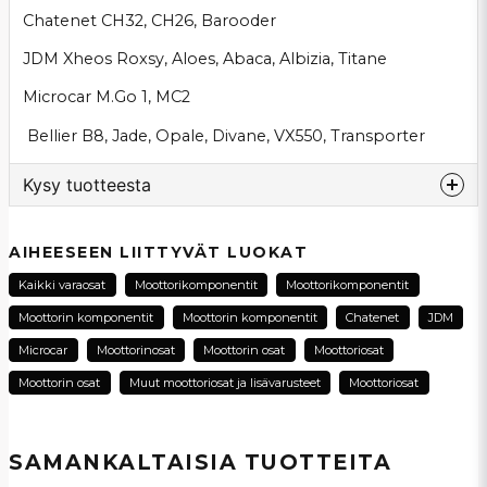
Chatenet CH32, CH26, Barooder
JDM Xheos Roxsy, Aloes, Abaca, Albizia, Titane
Microcar M.Go 1, MC2
Bellier B8, Jade, Opale, Divane, VX550, Transporter
Kysy tuotteesta
question
Kysy meiltä tästä tuotteesta...
AIHEESEEN LIITTYVÄT LUOKAT
Kaikki varaosat
Moottorikomponentit
Moottorikomponentit
Moottorin komponentit
Moottorin komponentit
Chatenet
JDM
name
Microcar
Moottorinosat
Moottorin osat
Moottoriosat
Nimi
Moottorin osat
Muut moottoriosat ja lisävarusteet
Moottoriosat
email
Sähköpostiosoite
SAMANKALTAISIA ​​TUOTTEITA