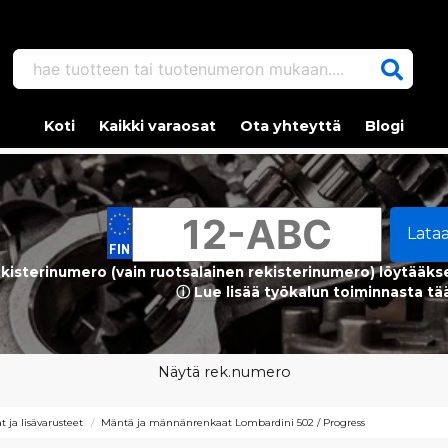
hae tuotteen tai tuotenumeron mukaan....
Koti
Kaikki varaosat
Ota yhteyttä
Blogi
Lata
kisterinumero (vain ruotsalainen rekisterinumero) löytääks
ⓘ Lue lisää työkalun toiminnasta tä
Näytä rek.numero
 ja lisävarusteet
Mäntä ja männänrenkaat Lombardini 502 / Progress