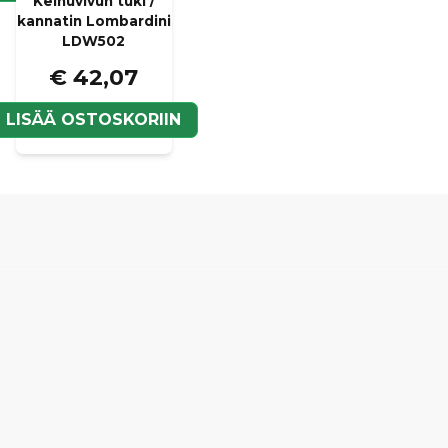
Keinuvivun tuki /
kannatin Lombardini
LDW502
€ 42,07
LISÄÄ OSTOSKORIIN