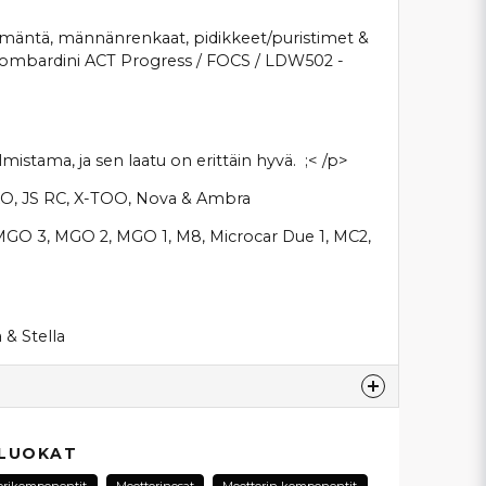
on mäntä, männänrenkaat, pidikkeet/puristimet &
 Lombardini ACT Progress / FOCS / LDW502 -
stama, ja sen laatu on erittäin hyvä. ;< /p>
 IXO, JS RC, X-TOO, Nova & Ambra
GO 3, MGO 2, MGO 1, M8, Microcar Due 1, MC2,
& Stella
esta...
 LUOKAT
orikomponentit
Moottorinosat
Moottorin komponentit