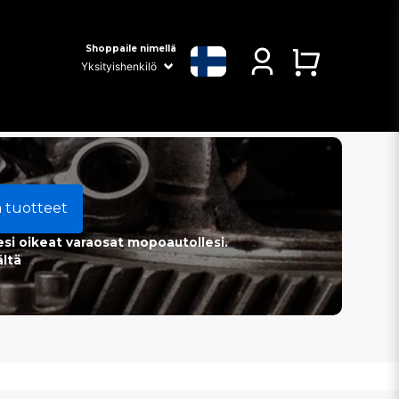
Shoppaile nimellä
a tuotteet
esi oikeat varaosat mopoautollesi.
ältä