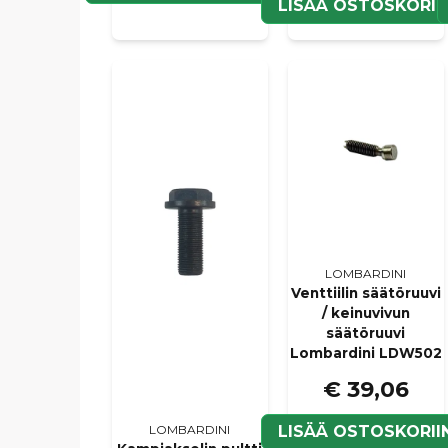
LISÄÄ OSTOSKORII
LOMBARDINI
Venttiilin säätöruuvi
/ keinuvivun
säätöruuvi
Lombardini LDW502
€ 39,06
LISÄÄ OSTOSKORII
LOMBARDINI