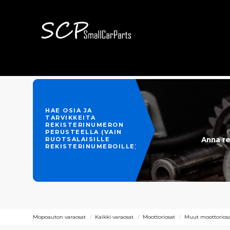
HAE OSIA JA
TARVIKKEITA
REKISTERINUMERON
PERUSTEELLA (VAIN
Anna re
RUOTSALAISILLE
REKISTERINUMEROILLE)
Mopoauton varaosat
Kaikki varaosat
Moottoriosat
Muut moottoriosat