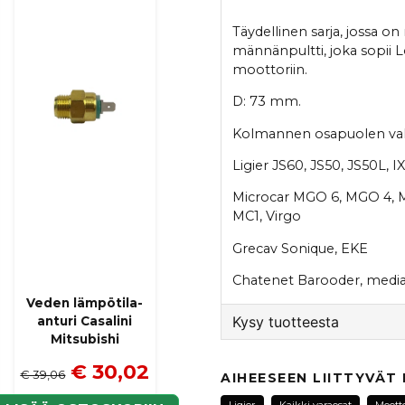
Täydellinen sarja, jossa 
männänpultti, joka sopii
moottoriin.
D: 73 mm.
Kolmannen osapuolen valmi
Ligier JS60, JS50, JS50L,
Microcar MGO 6, MGO 4, M
MC1, Virgo
Grecav Sonique, EKE
Chatenet Barooder, media 
Veden lämpötila-
Kysy tuotteesta
anturi Casalini
Mitsubishi
question
€ 30,02
Kysy meiltä tästä tuotte
€ 39,06
AIHEESEEN LIITTYVÄT
Ligier
Kaikki varaosat
Moott