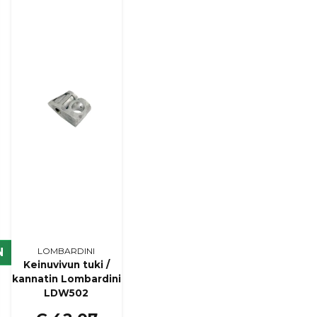
Kyllä, voit julkaista k
N
LOMBARDINI
Keinuvivun tuki /
kannatin Lombardini
LDW502