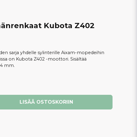
nänrenkaat Kubota Z402
n sarja yhdelle sylinterille Aixam-mopedeihin
oissa on Kubota Z402 -moottori. Sisältää
 64 mm.
LISÄÄ OSTOSKORIIN