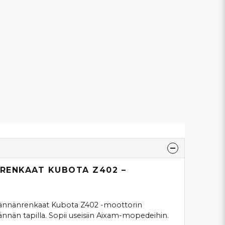
RENKAAT KUBOTA Z402 –
 männänrenkaat Kubota Z402 -moottorin
männän tapilla. Sopii useisiin Aixam-mopedeihin.