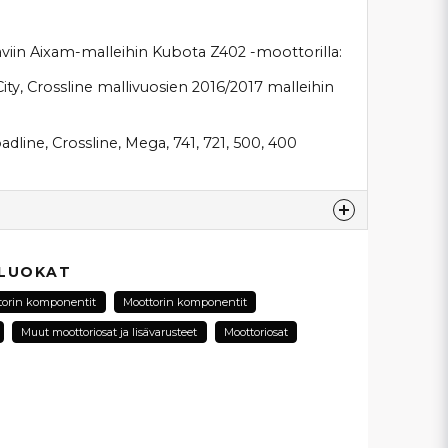
iin Aixam-malleihin Kubota Z402 -moottorilla:
ty, Crossline mallivuosien 2016/2017 malleihin
adline, Crossline, Mega, 741, 721, 500, 400
esta...
 LUOKAT
torin komponentit
Moottorin komponentit
Muut moottoriosat ja lisävarusteet
Moottoriosat
email
Sähköpostiosoite