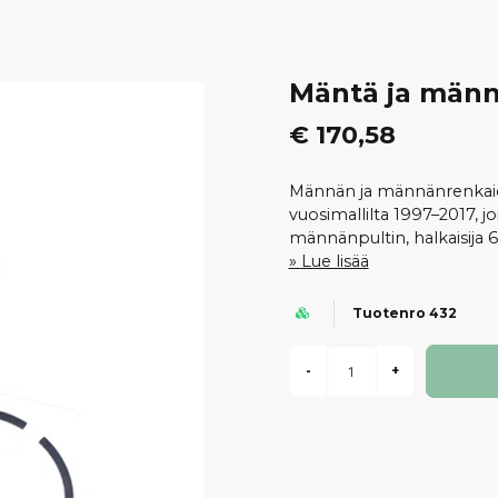
Mäntä ja män
€ 170,58
Männän ja männänrenkaide
vuosimallilta 1997–2017, j
männänpultin, halkaisija
Lue lisää
Tuotenro 432
-
+