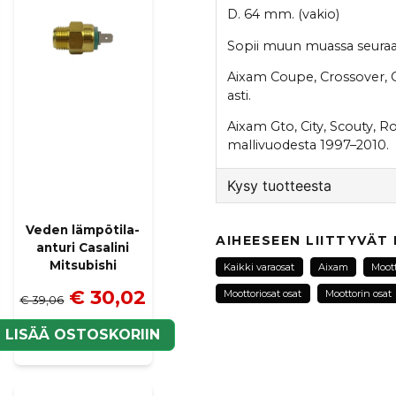
D. 64 mm. (vakio)
Sopii muun muassa seuraav
Aixam Coupe, Crossover, Ci
asti.
Aixam Gto, City, Scouty, Ro
mallivuodesta 1997–2010.
Kysy tuotteesta
question
Veden lämpötila-
Kysy meiltä tästä tuotte
AIHEESEEN LIITTYVÄT
anturi Casalini
Mitsubishi
Kaikki varaosat
Aixam
Moot
€ 30,02
Moottoriosat osat
Moottorin osat
€ 39,06
name
Nimi
N
LISÄÄ OSTOSKORIIN