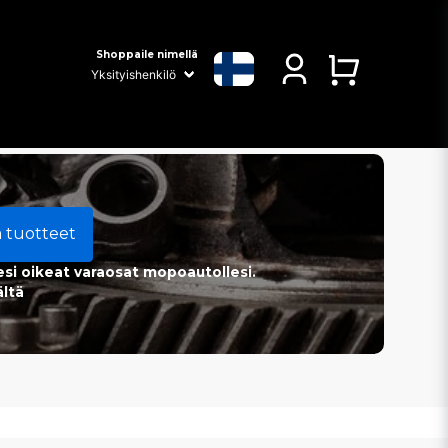
Shoppaile nimellä
a tuotteet
esi oikeat varaosat mopoautollesi.
ältä