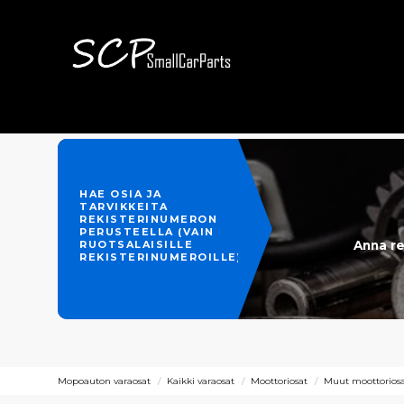
HAE OSIA JA
TARVIKKEITA
REKISTERINUMERON
PERUSTEELLA (VAIN
Anna re
RUOTSALAISILLE
REKISTERINUMEROILLE)
Mopoauton varaosat
Kaikki varaosat
Moottoriosat
Muut moottoriosat