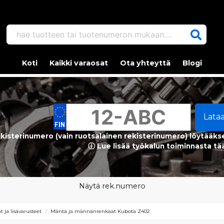
hae tuotteen tai tuotenumeron mukaan....
Koti
Kaikki varaosat
Ota yhteyttä
Blogi
Lata
kisterinumero (vain ruotsalainen rekisterinumero) löytääks
ⓘ Lue lisää työkalun toiminnasta tä
Näytä rek.numero
 ja lisävarusteet
Mäntä ja männänrenkaat Kubota Z402