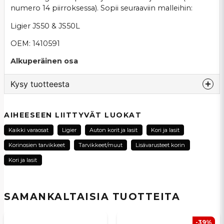
numero 14 piirroksessa). Sopii seuraaviin malleihin:
Ligier JS50 & JS50L
OEM: 1410591
Alkuperäinen osa
Kysy tuotteesta
question
Kysy meiltä tästä tuotteesta...
AIHEESEEN LIITTYVÄT LUOKAT
Kaikki varaosat
Ligier
Auton korit ja lasit
Kori ja lasit
Korinosien tarvikkeet
Tarvikkeet/muut
Lisävarusteet korin
name
Kori ja lasit
Nimi
SAMANKALTAISIA ​​TUOTTEITA
email
Sähköpostiosoite
-39%