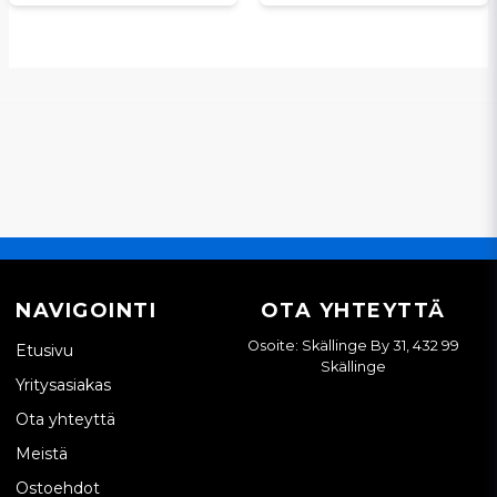
NAVIGOINTI
OTA YHTEYTTÄ
Osoite: Skällinge By 31, 432 99
Etusivu
Skällinge
Yritysasiakas
Ota yhteyttä
Meistä
Ostoehdot