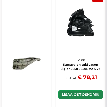
Kyllä, voit julkaista kysymykseni
Lähetä kysymys
LIGIER
Sumuvalon tuki vasen
Ligier JS50 JS50L V2 & V3
€ 78,21
€ 128,41
LISÄÄ OSTOSKORIIN