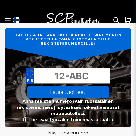
HAE OSIA JA TARVIKKEITA REKISTERINUMERON
PERUSTEELLA (VAIN RUOTSALAISILLE
REKISTERINUMEROILLE)
Lataa tuotteet
Anna rekisterinumero (vain ruotsalainen
rekisterinumero) löytääksesi oikeat varaosat
mopoautollesi.
ⓘ Lue lisää työkalun toiminnasta täältä
Näytä rek.numero