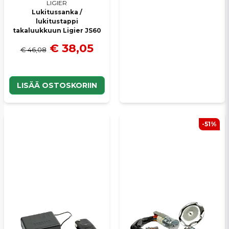
LIGIER
Lukitussanka /
lukitustappi
takaluukkuun Ligier JS60
€ 38,05
€ 46,08
LISÄÄ OSTOSKORIIN
-51%