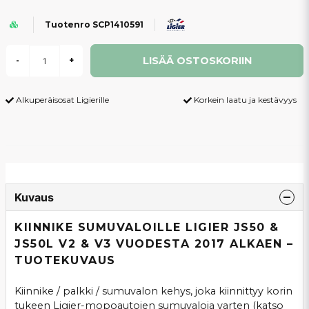
Tuotenro SCP1410591
LISÄÄ OSTOSKORIIN
-
+
Alkuperäisosat Ligierille
Korkein laatu ja kestävyys
Kuvaus
KIINNIKE SUMUVALOILLE LIGIER JS50 &
JS50L V2 & V3 VUODESTA 2017 ALKAEN –
TUOTEKUVAUS
Kiinnike / palkki / sumuvalon kehys, joka kiinnittyy korin
tukeen Ligier-mopoautojen sumuvaloja varten (katso