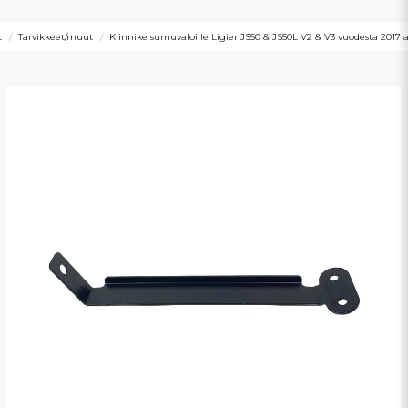
t
Tarvikkeet/muut
Kiinnike sumuvaloille Ligier JS50 & JS50L V2 & V3 vuodesta 2017 