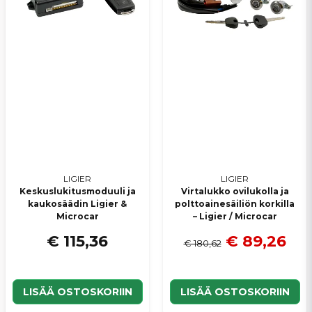
LIGIER
LIGIER
Keskuslukitusmoduuli ja
Virtalukko ovilukolla ja
kaukosäädin Ligier &
polttoainesäiliön korkilla
Microcar
– Ligier / Microcar
€ 115,36
€ 89,26
€ 180,62
LISÄÄ OSTOSKORIIN
LISÄÄ OSTOSKORIIN