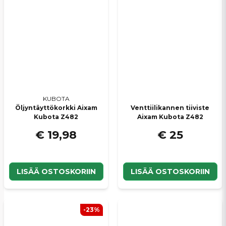
Tack för din fråga! Har du Lombardini Focs /
Propress 502 motorn, så stämmer det att dessa
topplocksbultar ska passa er mopedbilsmodell.
Mvh Vincent på SCP Mopedbilsdelar
KUBOTA
Öljyntäyttökorkki Aixam
Venttiilikannen tiiviste
Kubota Z482
Aixam Kubota Z482
€ 19,98
€ 25
LISÄÄ OSTOSKORIIN
LISÄÄ OSTOSKORIIN
-23%