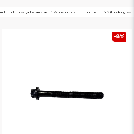
uut moottoriosat ja lisävarusteet
Kannentiiviste pultti Lombardini 502 (Focs/Progress)
-
8
%