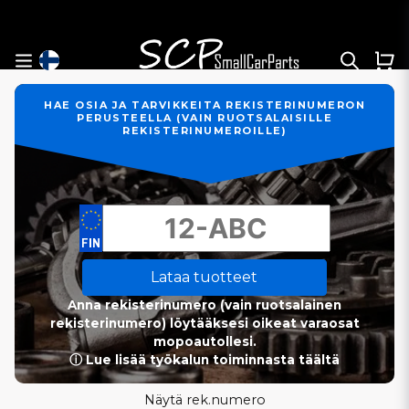
HAE OSIA JA TARVIKKEITA REKISTERINUMERON
PERUSTEELLA (VAIN RUOTSALAISILLE
REKISTERINUMEROILLE)
Lataa tuotteet
Anna rekisterinumero (vain ruotsalainen
rekisterinumero) löytääksesi oikeat varaosat
mopoautollesi.
ⓘ Lue lisää työkalun toiminnasta täältä
Näytä rek.numero