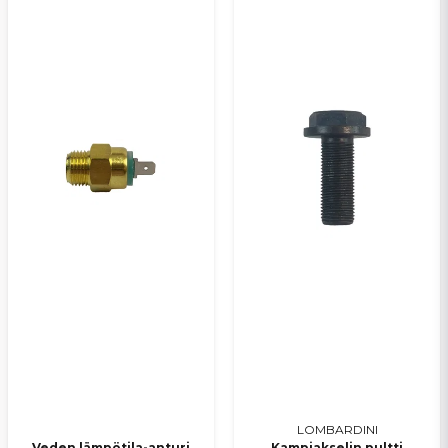
LOMBARDINI
Veden lämpötila-anturi
Kampiakselin pultti