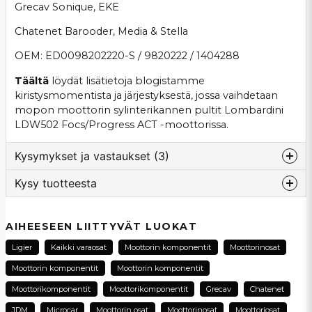
Grecav Sonique, EKE
Chatenet Barooder, Media & Stella
OEM: ED0098202220-S / 9820222 / 1404288
Täältä
löydät lisätietoja blogistamme
kiristysmomentista ja järjestyksestä, jossa vaihdetaan
mopon moottorin sylinterikannen pultit Lombardini
LDW502 Focs/Progress ACT -moottorissa.
Kysymykset ja vastaukset (3)
Kysy tuotteesta
:nimi kysyi
7 kuukautta sitten
question
Jag har en FOCS motor med dåliga gängor i
Kysy meiltä tästä tuotteesta...
AIHEESEEN LIITTYVÄT LUOKAT
blocket till toppen. Vad jag kan se är bultarna "M9
x 1.5" vilket är ovanligt med 1.5 mm i gängstigning.
Ligier
Kaikki varaosat
Moottorin komponentit
Moottorinosat
Stämmer det?
Moottorin komponentit
Moottorin komponentit
name
Kauppa vastasi
Moottorikomponentit
Moottorikomponentit
Grecav
Chatenet
Nimi
Tack för din fråga! Om du har en Lombardini Focs
JDM
Microcar
Moottorin osat
Moottorinosat
Moottoriosat