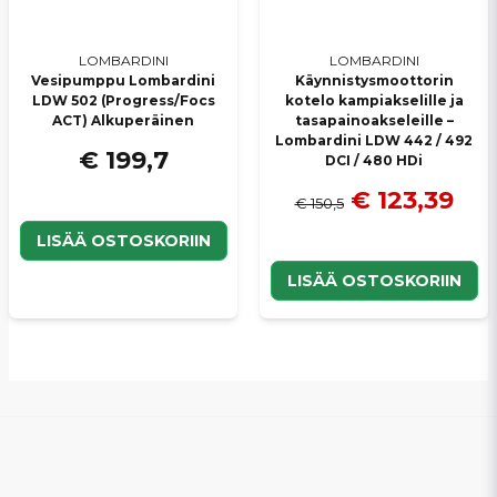
LOMBARDINI
LOMBARDINI
Vesipumppu Lombardini
Käynnistysmoottorin
LDW 502 (Progress/Focs
kotelo kampiakselille ja
ACT) Alkuperäinen
tasapainoakseleille –
Lombardini LDW 442 / 492
€ 199,7
DCI / 480 HDi
€ 123,39
€ 150,5
LISÄÄ OSTOSKORIIN
LISÄÄ OSTOSKORIIN