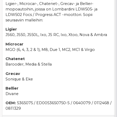
Ligier-, Microcar-, Chatenet-, Grecav- ja Bellier-
mopoautoihin, joissa on Lombardini LDW505- ja
LDW502 Focs / Progress ACT -moottori. Sopii
seuraaviin malleihin:
Ligier
JS60, JS50, JS50L, Ixo, JS RC, Ixo, Xtoo, Nova & Ambra
Microcar
MGO (6, 4, 3, 2 & 1), M8, Due 1, MC2, MC1 & Virgo
Chatenet
Barooder, Media & Stella
Grecav
Sonique & Eke
Bellier
Divane
OEM:
5365075 / ED0053650750-S / 0640079 / 0112468 /
0811329