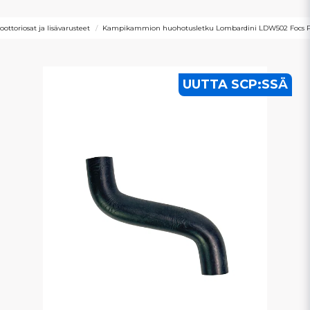
ttoriosat ja lisävarusteet
Kampikammion huohotusletku Lombardini LDW502 Focs P
UUTTA SCP:SSÄ