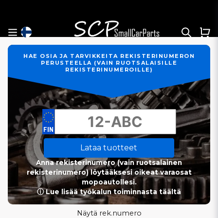
HAE OSIA JA TARVIKKEITA REKISTERINUMERON
PERUSTEELLA (VAIN RUOTSALAISILLE
REKISTERINUMEROILLE)
Lataa tuotteet
Anna rekisterinumero (vain ruotsalainen
rekisterinumero) löytääksesi oikeat varaosat
mopoautollesi.
ⓘ Lue lisää työkalun toiminnasta täältä
Näytä rek.numero