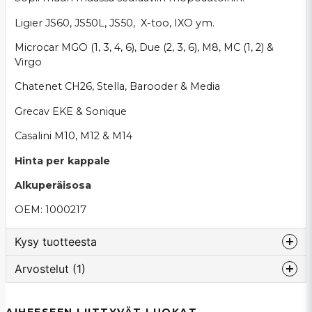
Ligier JS60, JS50L, JS50, X-too, IXO ym.
Microcar MGO (1, 3, 4, 6), Due (2, 3, 6), M8, MC (1, 2) &
Virgo
Chatenet CH26, Stella, Barooder & Media
Grecav EKE & Sonique
Casalini M10, M12 & M14
Hinta per kappale
Alkuperäisosa
OEM: 1000217
Kysy tuotteesta
Arvostelut (1)
question
Kysy meiltä tästä tuotteesta...
Mohammed
AIHEESEEN LIITTYVÄT LUOKAT