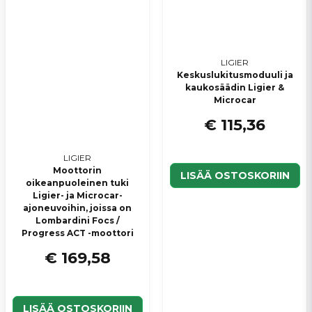
LIGIER
Keskuslukitusmoduuli ja
kaukosäädin Ligier &
Microcar
€ 115,36
LIGIER
Moottorin
LISÄÄ OSTOSKORIIN
oikeanpuoleinen tuki
Ligier- ja Microcar-
ajoneuvoihin, joissa on
Lombardini Focs /
Progress ACT -moottori
€ 169,58
LISÄÄ OSTOSKORIIN