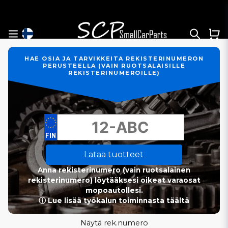
HAE OSIA JA TARVIKKEITA REKISTERINUMERON
PERUSTEELLA (VAIN RUOTSALAISILLE
REKISTERINUMEROILLE)
Lataa tuotteet
Anna rekisterinumero (vain ruotsalainen
rekisterinumero) löytääksesi oikeat varaosat
mopoautollesi.
ⓘ Lue lisää työkalun toiminnasta täältä
Näytä rek.numero