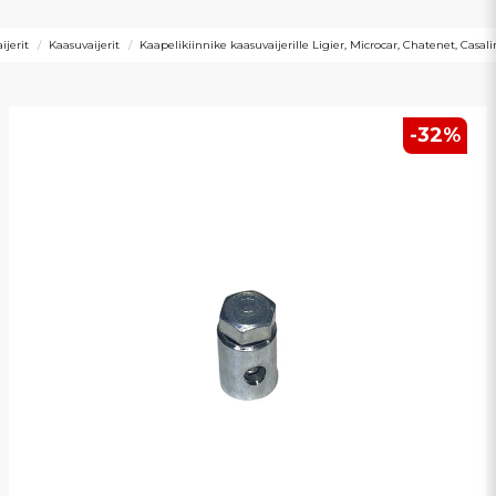
ijerit
Kaasuvaijerit
Kaapelikiinnike kaasuvaijerille Ligier, Microcar, Chatenet, Casali
-
32
%