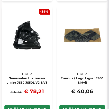
-39%
LIGIER
LIGIER
Sumuvalon tuki vasen
Tunnus / Logo Ligier JS60
Ligier JS50 JS50L V2 & V3
& Myli
€ 78,21
€ 40,06
€ 128,41
LISÄÄ OSTOSKORIIN
LISÄÄ OSTOSKORIIN