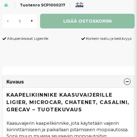
Tuotenro SCP1000217
LISÄÄ OSTOSKORIIN
-
+
Alkuperäisosat Ligierille
Korkein laatu ja kestävyys
Kuvaus
KAAPELIKIINNIKE KAASUVAIJERILLE
LIGIER, MICROCAR, CHATENET, CASALINI,
GRECAV – TUOTEKUVAUS
Kaasuvaijerin kaapelikiinnike, jota käytetään vaijerin
kiinnittämiseen ja paikallaan pitämiseen mopoautossa.
Sopii muun muassa seuraaviin mopoautoihin: