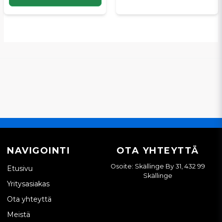
NAVIGOINTI
OTA YHTEYTTÄ
Osoite: Skällinge By 31, 432 99
Etusivu
Skällinge
Yritysasiakas
Ota yhteyttä
Meistä