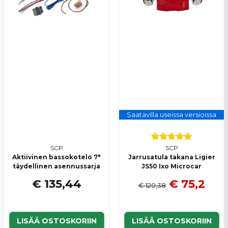
Saatavilla useissa versioissa
SCP
SCP
Aktiivinen bassokotelo 7"
Jarrusatula takana Ligier
täydellinen asennussarja
JS50 Ixo Microcar
€ 135,44
€ 75,2
€ 120,38
LISÄÄ OSTOSKORIIN
LISÄÄ OSTOSKORIIN