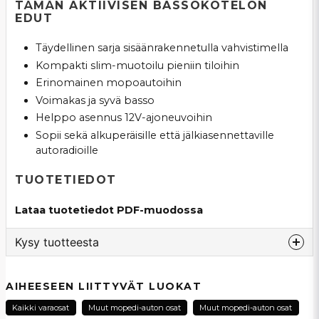
TÄMÄN AKTIIVISEN BASSOKOTELON
EDUT
Täydellinen sarja sisäänrakennetulla vahvistimella
Kompakti slim-muotoilu pieniin tiloihin
Erinomainen mopoautoihin
Voimakas ja syvä basso
Helppo asennus 12V-ajoneuvoihin
Sopii sekä alkuperäisille että jälkiasennettaville
autoradioille
TUOTETIEDOT
Lataa tuotetiedot PDF-muodossa
Kysy tuotteesta
question
Kysy meiltä tästä tuotteesta...
AIHEESEEN LIITTYVÄT LUOKAT
Kaikki varaosat
Muut mopedi-auton osat
Muut mopedi-auton osat