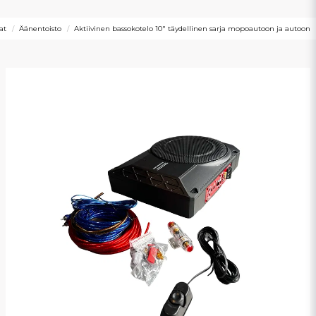
at
Äänentoisto
Aktiivinen bassokotelo 10" täydellinen sarja mopoautoon ja autoon