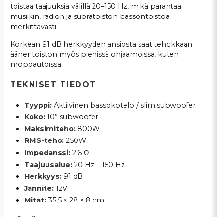
toistaa taajuuksia välillä 20–150 Hz, mikä parantaa
musiikin, radion ja suoratoiston bassontoistoa
merkittävästi.
Korkean 91 dB herkkyyden ansiosta saat tehokkaan
äänentoiston myös pienissä ohjaamoissa, kuten
mopoautoissa.
TEKNISET TIEDOT
Tyyppi:
Aktiivinen bassokotelo / slim subwoofer
Koko:
10” subwoofer
Maksimiteho:
800W
RMS-teho:
250W
Impedanssi:
2,6 Ω
Taajuusalue:
20 Hz – 150 Hz
Herkkyys:
91 dB
Jännite:
12V
Mitat:
35,5 × 28 × 8 cm