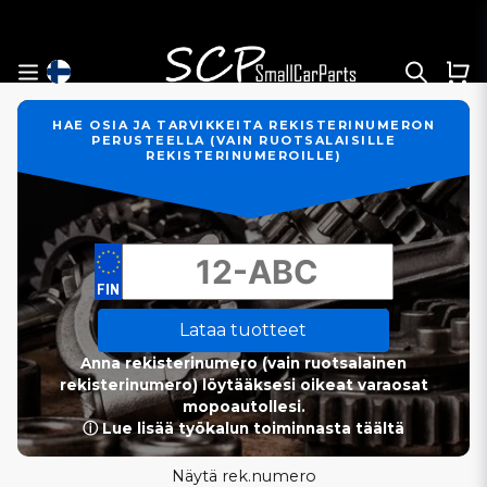
HAE OSIA JA TARVIKKEITA REKISTERINUMERON
PERUSTEELLA (VAIN RUOTSALAISILLE
REKISTERINUMEROILLE)
Lataa tuotteet
Anna rekisterinumero (vain ruotsalainen
rekisterinumero) löytääksesi oikeat varaosat
mopoautollesi.
ⓘ Lue lisää työkalun toiminnasta täältä
Näytä rek.numero