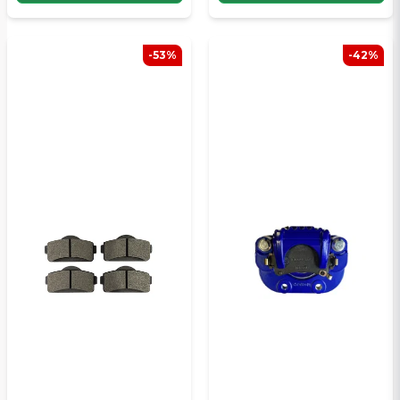
-53%
-42%