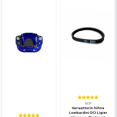
SCP
Variaattorin hihna
Lombardini DCI Ligier