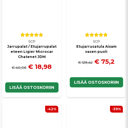
SCP
SCP
Jarrupalat / Etujarrupalat
Etujarrusatula Aixam
eteen Ligier Microcar
vasen puoli
Chatenet JDM
€ 75,2
€ 129,42
€ 18,98
€ 40,06
LISÄÄ OSTOSKORIIN
LISÄÄ OSTOSKORIIN
-42%
-39%