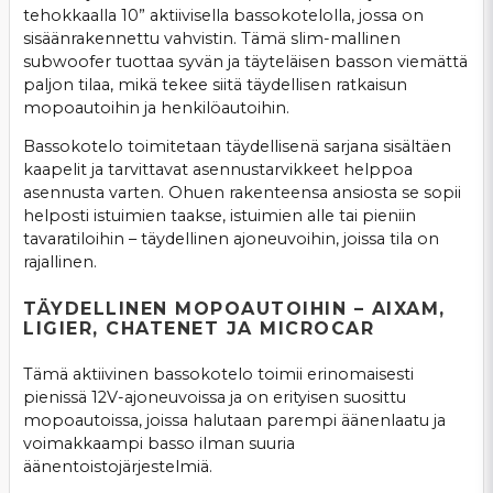
tehokkaalla 10” aktiivisella bassokotelolla, jossa on
sisäänrakennettu vahvistin. Tämä slim-mallinen
subwoofer tuottaa syvän ja täyteläisen basson viemättä
paljon tilaa, mikä tekee siitä täydellisen ratkaisun
mopoautoihin ja henkilöautoihin.
Bassokotelo toimitetaan täydellisenä sarjana sisältäen
kaapelit ja tarvittavat asennustarvikkeet helppoa
asennusta varten. Ohuen rakenteensa ansiosta se sopii
helposti istuimien taakse, istuimien alle tai pieniin
tavaratiloihin – täydellinen ajoneuvoihin, joissa tila on
rajallinen.
TÄYDELLINEN MOPOAUTOIHIN – AIXAM,
LIGIER, CHATENET JA MICROCAR
Tämä aktiivinen bassokotelo toimii erinomaisesti
pienissä 12V-ajoneuvoissa ja on erityisen suosittu
mopoautoissa, joissa halutaan parempi äänenlaatu ja
voimakkaampi basso ilman suuria
äänentoistojärjestelmiä.