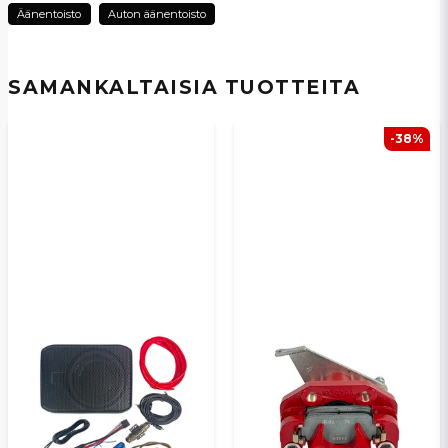
Äänentoisto
Auton äänentoisto
name
Nimi
SAMANKALTAISIA ​​TUOTTEITA
email
Sähköpostiosoite
-38%
Kyllä, voit julkaista kysymykseni
Lähetä kysymys