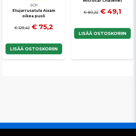
Microcar Chatenet
SCP
€ 49,1
Etujarrusatula Aixam
€ 80,22
oikea puoli
€ 75,2
€ 129,42
LISÄÄ OSTOSKORIIN
LISÄÄ OSTOSKORIIN