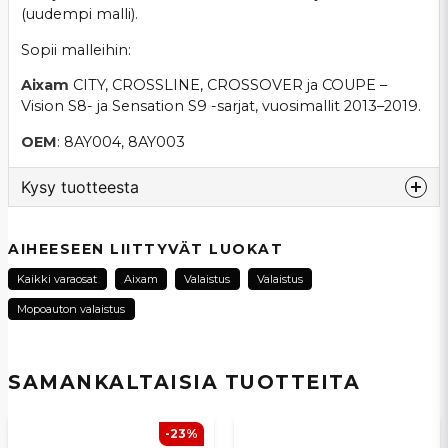
(uudempi malli).
Sopii malleihin:
Aixam
CITY, CROSSLINE, CROSSOVER ja COUPE –
Vision S8- ja Sensation S9 -sarjat, vuosimallit 2013–2019.
OEM
: 8AY004, 8AY003
Kysy tuotteesta
question
Kysy meiltä tästä tuotteesta...
AIHEESEEN LIITTYVÄT LUOKAT
Kaikki varaosat
Aixam
Valaistus
Valaistus
Mopoauton valaistus
name
Nimi
SAMANKALTAISIA ​​TUOTTEITA
email
Sähköpostiosoite
-23%