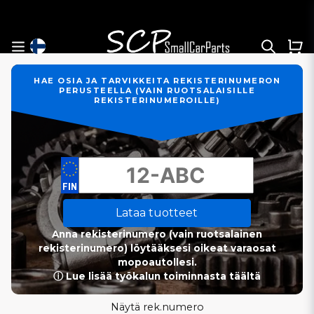
HAE OSIA JA TARVIKKEITA REKISTERINUMERON
PERUSTEELLA (VAIN RUOTSALAISILLE
REKISTERINUMEROILLE)
Lataa tuotteet
Anna rekisterinumero (vain ruotsalainen
rekisterinumero) löytääksesi oikeat varaosat
mopoautollesi.
ⓘ Lue lisää työkalun toiminnasta täältä
Näytä rek.numero