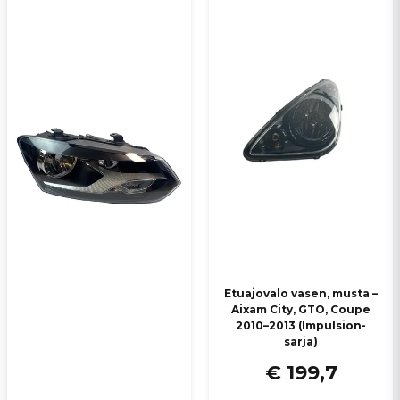
Kyllä, voit julkaista kysymykseni
Lähetä kysymys
Etuajovalo vasen, musta –
Aixam City, GTO, Coupe
2010–2013 (Impulsion-
sarja)
€ 199,7