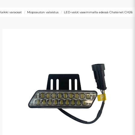
Kaikki varaosat
Mopoauton valaistus
LED-valot vasemmalla edessä Chatenet CH26