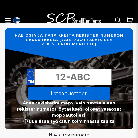
HAE OSIA JA TARVIKKEITA REKISTERINUMERON
PERUSTEELLA (VAIN RUOTSALAISILLE
REKISTERINUMEROILLE)
Lataa tuotteet
Anna rekisterinumero (vain ruotsalainen
rekisterinumero) löytääksesi oikeat varaosat
mopoautollesi.
ⓘ Lue lisää työkalun toiminnasta täältä
Näytä rek.numero