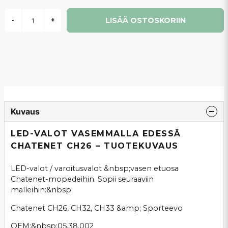
LISÄÄ OSTOSKORIIN
-
+
Kuvaus
LED-VALOT VASEMMALLA EDESSÄ
CHATENET CH26 – TUOTEKUVAUS
LED-valot / varoitusvalot &nbsp;vasen etuosa
Chatenet-mopedeihin. Sopii seuraaviin
malleihin:&nbsp;
Chatenet CH26, CH32, CH33 &amp; Sporteevo
OEM:&nbsp;05.38.002