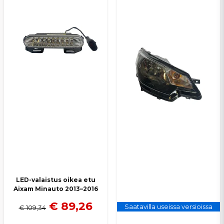
Lähetä kysymys
LED-valaistus oikea etu
Aixam Minauto 2013–2016
€ 89,26
Saatavilla useissa versioissa
€ 109,34