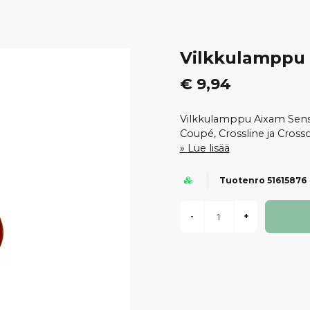
Vilkkulamppu 
€ 9,94
Vilkkulamppu Aixam Sensat
Coupé, Crossline ja Cross
Lue lisää
Tuotenro 51615876
-
+