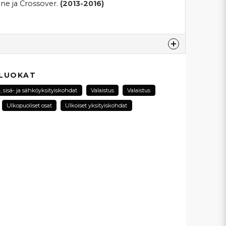
ine ja Crossover.
(2013-2016)
esta...
 LUOKAT
, sisä- ja sähköyksityiskohdat
Valaistus
Valaistus
Ulkopuoliset osat
Ulkoiset yksityiskohdat
email
Sähköpostiosoite
ysymykseni