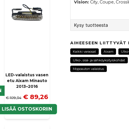
Vision:
City, Coupe, Crossl
Kysy tuotteesta
question
Kysy meiltä tästä tuotte
AIHEESEEN LIITTYVÄT
Kaikki varaosat
Aixam
Ulko-
Ulko-, sisä- ja sähköyksityiskohdat
name
Mopoauton valaistus
Nimi
LED-valaistus vasen
etu Aixam Minauto
2013–2016
N
€ 89,26
Kyllä, voit julkaista k
€ 109,34
LISÄÄ OSTOSKORIIN