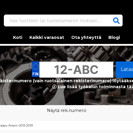
hae tuotteen tai tuotenumeron mukaan....
Koti
Kaikki varaosat
Ota yhteyttä
Blogi
Lata
kisterinumero (vain ruotsalainen rekisterinumero) löytääks
ⓘ Lue lisää työkalun toiminnasta tä
Näytä rek.numero
mppu Aixam 2013-2019