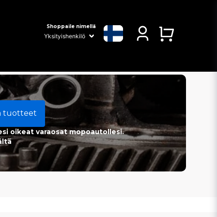
Shoppaile nimellä
a tuotteet
esi oikeat varaosat mopoautollesi.
ältä