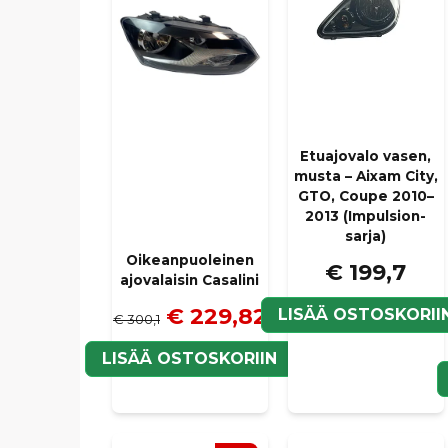
Etuajovalo vasen,
musta – Aixam City,
GTO, Coupe 2010–
2013 (Impulsion-
sarja)
Oikeanpuoleinen
€ 199,7
ajovalaisin Casalini
€ 229,82
LISÄÄ OSTOSKORII
€ 300,1
LISÄÄ OSTOSKORIIN