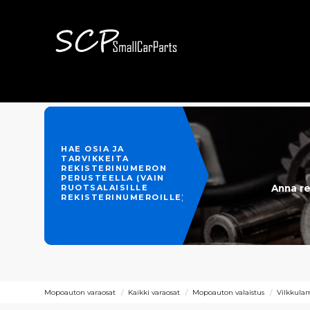
HAE OSIA JA
TARVIKKEITA
REKISTERINUMERON
PERUSTEELLA (VAIN
Anna re
RUOTSALAISILLE
REKISTERINUMEROILLE)
Mopoauton varaosat
Kaikki varaosat
Mopoauton valaistus
Vilkkula