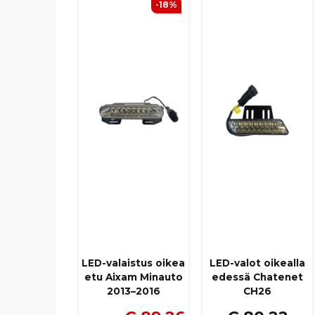
-18%
LED-valaistus oikea
LED-valot oikealla
etu Aixam Minauto
edessä Chatenet
2013–2016
CH26