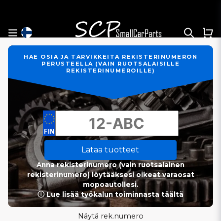
HAE OSIA JA TARVIKKEITA REKISTERINUMERON
PERUSTEELLA (VAIN RUOTSALAISILLE
REKISTERINUMEROILLE)
Lataa tuotteet
Anna rekisterinumero (vain ruotsalainen
rekisterinumero) löytääksesi oikeat varaosat
mopoautollesi.
ⓘ Lue lisää työkalun toiminnasta täältä
Näytä rek.numero