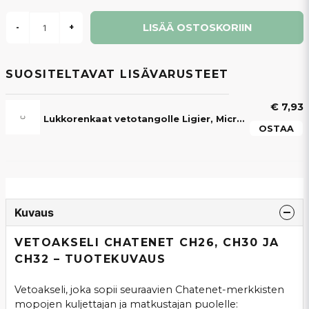
LISÄÄ OSTOSKORIIN
-
+
SUOSITELTAVAT LISÄVARUSTEET
€ 7,93
Lukkorenkaat vetotangolle Ligier, Microcar, Aixam, Chatenet, Grecav & JDM -mopoautoille
OSTAA
Kuvaus
VETOAKSELI CHATENET CH26, CH30 JA
CH32 – TUOTEKUVAUS
Vetoakseli, joka sopii seuraavien Chatenet-merkkisten
mopojen kuljettajan ja matkustajan puolelle: