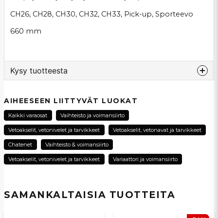
CH26, CH28, CH30, CH32, CH33, Pick-up, Sporteevo
660 mm
Kysy tuotteesta
question
Kysy meiltä tästä tuotteesta...
AIHEESEEN LIITTYVÄT LUOKAT
Kaikki varaosat
Vaihteisto ja voimansiirto
Vetoakselit, vetonivelet ja tarvikkeet
Vetoakselit, vetonavat ja tarvikkeet
name
Chatenet
Vaihteisto & voimansiirto
Nimi
Vetoakselit, vetonivelet ja tarvikkeet
Variaattori ja voimansiirto
email
Sähköpostiosoite
SAMANKALTAISIA ​​TUOTTEITA