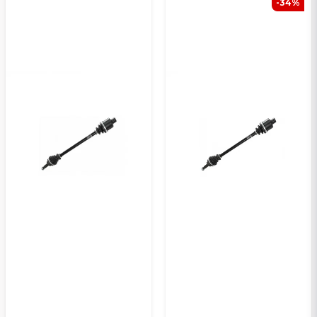
-34%
Kyllä, voit julkaista kysymykseni
Lähetä kysymys