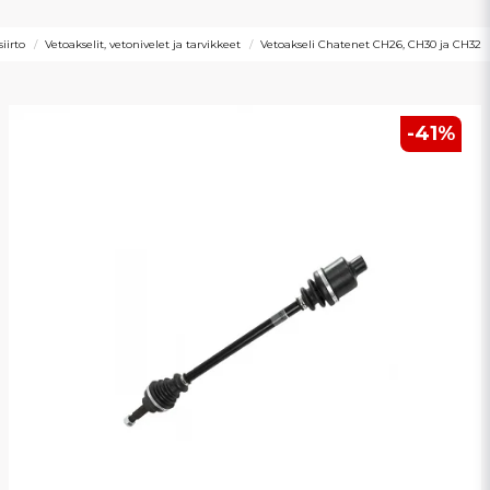
iirto
Vetoakselit, vetonivelet ja tarvikkeet
Vetoakseli Chatenet CH26, CH30 ja CH32
-
41
%