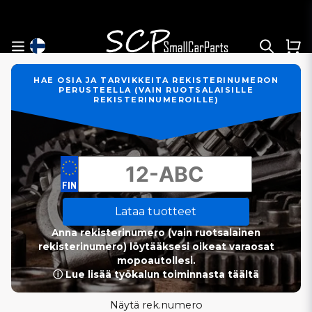
HAE OSIA JA TARVIKKEITA REKISTERINUMERON
PERUSTEELLA (VAIN RUOTSALAISILLE
REKISTERINUMEROILLE)
Lataa tuotteet
Anna rekisterinumero (vain ruotsalainen
rekisterinumero) löytääksesi oikeat varaosat
mopoautollesi.
ⓘ Lue lisää työkalun toiminnasta täältä
Näytä rek.numero