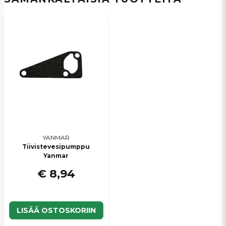
Kyllä, voit julkaista kysymykseni
Lähetä kysymys
YANMAR
Tiivistevesipumppu
Yanmar
€ 8,94
LISÄÄ OSTOSKORIIN