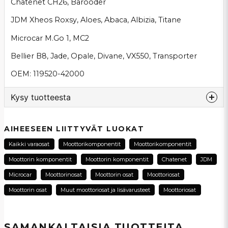
Chatenet CH26, Barooder
JDM Xheos Roxsy, Aloes, Abaca, Albizia, Titane
Microcar M.Go 1, MC2
Bellier B8, Jade, Opale, Divane, VX550, Transporter
OEM: 119520-42000
Kysy tuotteesta
question
Kysy meiltä tästä tuotteesta...
AIHEESEEN LIITTYVÄT LUOKAT
Kaikki varaosat
Moottorikomponentit
Moottorikomponentit
Moottorin komponentit
Moottorin komponentit
Chatenet
JDM
name
Microcar
Moottorinosat
Moottorin osat
Moottoriosat
Nimi
Moottorin osat
Muut moottoriosat ja lisävarusteet
Moottoriosat
email
Sähköpostiosoite
SAMANKALTAISIA ​​TUOTTEITA