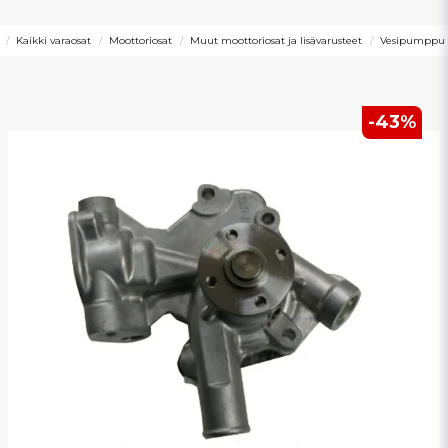
Kaikki varaosat
Moottoriosat
Muut moottoriosat ja lisävarusteet
Vesipumppu
-
43
%