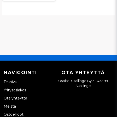
NAVIGOINTI
OTA YHTEYTTÄ
Osoite: Skällinge By 31, 432 99
Etusivu
Skällinge
Yritysasiakas
Ota yhteyttä
Meistä
Ostoehdot