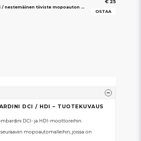
€ 25
Musta RTV-silikoni / nestemäinen tiiviste mopoauton moottoriin ja voimansiirtoon
OSTAA
RDINI DCI / HDI – TUOTEKUVAUS
ombardini DCI- ja HDI-moottoreihin.
seuraaviin mopoautomalleihin, joissa on