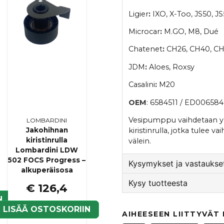
Ligier
:
IXO, X-Too, JS50, J
Microcar
:
M.GO, M8, Dué
Chatenet
:
CH26, CH40, C
JDM
:
Aloes, Roxsy
Casalini
:
M20
OEM
: 6584511 / ED006584
Vesipumppu vaihdetaan yle
LOMBARDINI
kiristinrulla, jotka tulee 
Jakohihnan
kiristinrulla
välein.
Lombardini LDW
502 FOCS Progress –
Kysymykset ja vastaukset
alkuperäisosa
Kysy tuotteesta
€ 126,4
:nimi kysyi
4 kuukautta si
N
question
Beställde den hos er m
LISÄÄ OSTOSKORIIN
Kysy meiltä tästä tuotte
AIHEESEEN LIITTYVÄT
trodde den ingick.Vilke