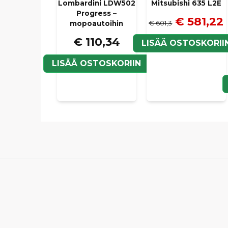
Lombardini LDW502
Mitsubishi 635 L2E
Progress –
€ 581,22
€ 601,3
mopoautoihin
€ 110,34
LISÄÄ OSTOSKORII
LISÄÄ OSTOSKORIIN