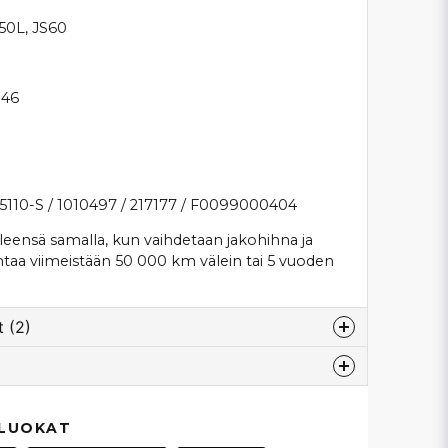
S50L, JS60
H46
5110-S / 1010497 / 217177 / F0099000404
ensä samalla, kun vaihdetaan jakohihna ja
vaihtaa viimeistään 50 000 km välein tai 5 vuoden
 (2)
tten
en missade beställa packning eftersom jag
esta...
 LUOKAT
n packning ska jag ha?