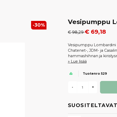
Vesipumppu Lo
-
30
%
€ 69,18
€ 98,29
Vesipumppu Lombardini DCI
Chatenet-, JDM- ja Casali
hammashihnan ja kiristysr
Lue lisää
Tuotenro 529
-
+
SUOSITELTAVAT