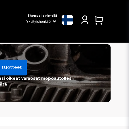
Shoppaile nimellä
a tuotteet
esi oikeat varaosat mopoautollesi.
ältä