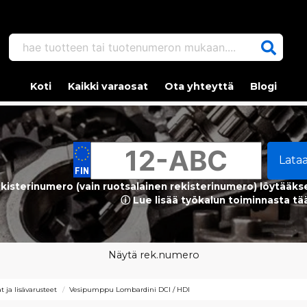
hae tuotteen tai tuotenumeron mukaan....
Koti
Kaikki varaosat
Ota yhteyttä
Blogi
Lata
kisterinumero (vain ruotsalainen rekisterinumero) löytääks
ⓘ Lue lisää työkalun toiminnasta tä
Näytä rek.numero
 ja lisävarusteet
Vesipumppu Lombardini DCI / HDI