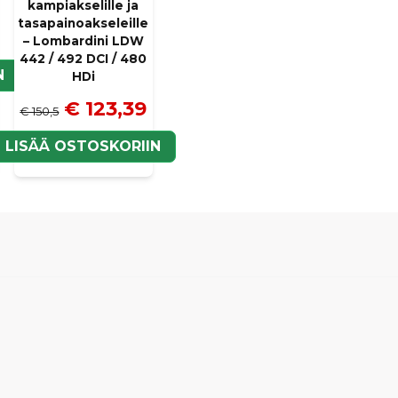
kampiakselille ja
packning för att täta. 
tasapainoakseleille
välkommen att återkop
– Lombardini LDW
MVH SCP Mopedbilsdel
442 / 492 DCI / 480
N
HDi
€ 123,39
€ 150,5
LISÄÄ OSTOSKORIIN