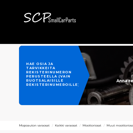
HAE OSIA JA
TARVIKKEITA
REKISTERINUMERON
PERUSTEELLA (VAIN
Anna re
RUOTSALAISILLE
REKISTERINUMEROILLE)
Mopoauton varaosat
Kaikki varaosat
Moottoriosat
Muut moottoriosat