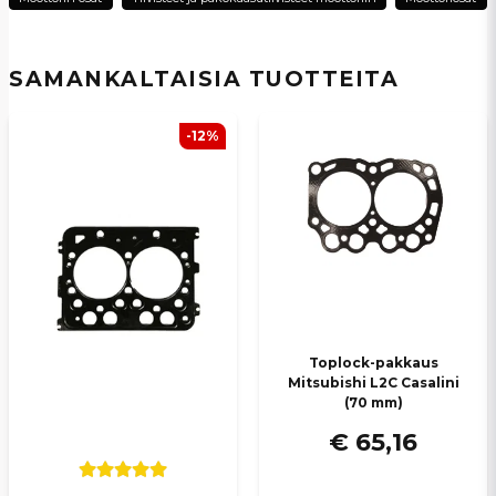
Kyllä, voit julkaista kysymykseni
SAMANKALTAISIA ​​TUOTTEITA
-12%
Lähetä kysymys
Toplock-pakkaus
Mitsubishi L2C Casalini
(70 mm)
€ 65,16