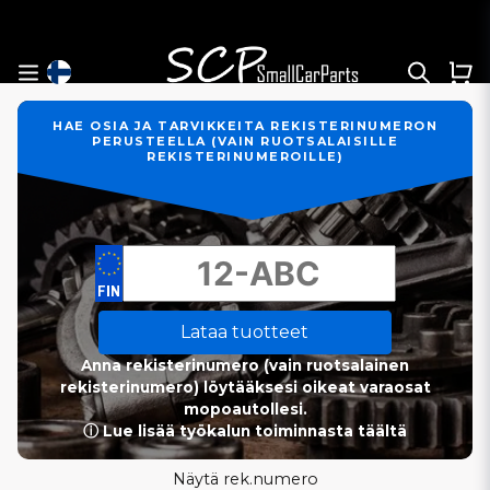
HAE OSIA JA TARVIKKEITA REKISTERINUMERON
PERUSTEELLA (VAIN RUOTSALAISILLE
REKISTERINUMEROILLE)
Lataa tuotteet
Anna rekisterinumero (vain ruotsalainen
rekisterinumero) löytääksesi oikeat varaosat
mopoautollesi.
ⓘ Lue lisää työkalun toiminnasta täältä
Näytä rek.numero