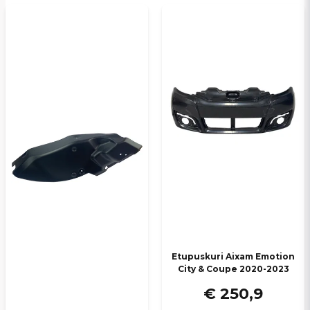
email
Sähköpostiosoite
Kyllä, voit julkaista kysymykseni
Lähetä kysymys
Etupuskuri Aixam Emotion
City & Coupe 2020-2023
€ 250,9