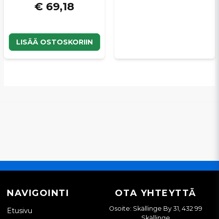
€ 69,18
LISÄÄ OSTOSKORIIN
NAVIGOINTI
OTA YHTEYTTÄ
Osoite: Skällinge By 31, 432 99
Etusivu
Skällinge