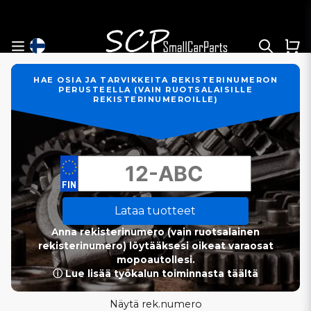
HAE OSIA JA TARVIKKEITA REKISTERINUMERON
PERUSTEELLA (VAIN RUOTSALAISILLE
REKISTERINUMEROILLE)
Lataa tuotteet
Anna rekisterinumero (vain ruotsalainen
rekisterinumero) löytääksesi oikeat varaosat
mopoautollesi.
ⓘ Lue lisää työkalun toiminnasta täältä
Näytä rek.numero