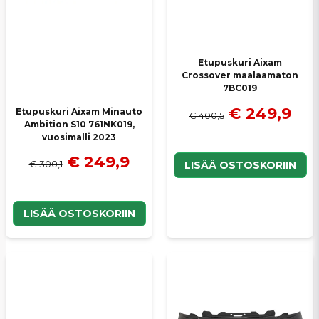
Etupuskuri Aixam
Crossover maalaamaton
7BC019
€ 249,9
Etupuskuri Aixam Minauto
€ 400,5
Ambition S10 761NK019,
vuosimalli 2023
€ 249,9
€ 300,1
LISÄÄ OSTOSKORIIN
LISÄÄ OSTOSKORIIN