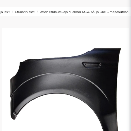
ja lasit
Etukorin osat
Vasen etulokasuoja Microcar M.GO 5/6 ja Dué 6 mopoautoon