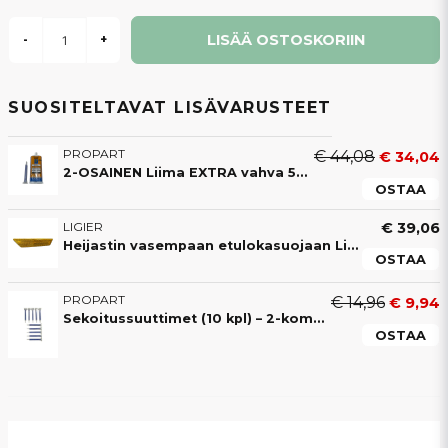
LISÄÄ OSTOSKORIIN
-
+
SUOSITELTAVAT LISÄVARUSTEET
PROPART
€ 44,08
€ 34,04
2-OSAINEN Liima EXTRA vahva 50ML liima (4-8 min)
OSTAA
LIGIER
€ 39,06
Heijastin vasempaan etulokasuojaan Ligier JS50 / JS50L V2 & Microcar
OSTAA
PROPART
€ 14,96
€ 9,94
Sekoitussuuttimet (10 kpl) – 2-komponenttiliimalle
OSTAA