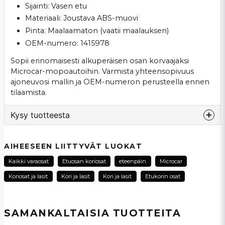
Sijainti: Vasen etu
Materiaali: Joustava ABS-muovi
Pinta: Maalaamaton (vaatii maalauksen)
OEM-numero: 1415978
Sopii erinomaisesti alkuperäisen osan korvaajaksi
Microcar-mopoautoihin. Varmista yhteensopivuus
ajoneuvosi mallin ja OEM-numeron perusteella ennen
tilaamista.
Kysy tuotteesta
question
Kysy meiltä tästä tuotteesta...
AIHEESEEN LIITTYVÄT LUOKAT
Kaikki varaosat
Etuosan koriosat
eteenpäin
Microcar
Koriosat ja lasit
Kori ja lasit
Kori ja lasit
Etukorin osat
name
Nimi
SAMANKALTAISIA ​​TUOTTEITA