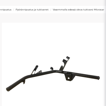
änripustus
Pyöränripustus ja tukivarret
Vasemmalla edessä oleva tukivarsi Microcar