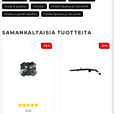
Alusta & jousitus
Microcar
Pyöränripustus ja tukivarret
name
Alusta ja pyöränripustus
Pyöränripustus ja tukivarret
Nimi
SAMANKALTAISIA ​​TUOTTEITA
email
Sähköpostiosoite
-14%
-12%
Kyllä, voit julkaista kysymykseni
Lähetä kysymys
SCP