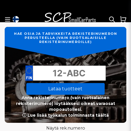
HAE OSIA JA TARVIKKEITA REKISTERINUMERON
PERUSTEELLA (VAIN RUOTSALAISILLE
REKISTERINUMEROILLE)
Lataa tuotteet
Anna rekisterinumero (vain ruotsalainen
rekisterinumero) löytääksesi oikeat varaosat
mopoautollesi.
ⓘ Lue lisää työkalun toiminnasta täältä
Näytä rek.numero