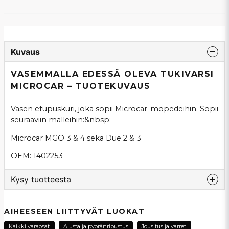
Kuvaus
VASEMMALLA EDESSÄ OLEVA TUKIVARSI
MICROCAR – TUOTEKUVAUS
Vasen etupuskuri, joka sopii Microcar-mopedeihin. Sopii
seuraaviin malleihin:&nbsp;
Microcar MGO 3 & 4 sekä Due 2 & 3
OEM: 1402253
Kysy tuotteesta
question
Kysy meiltä tästä tuotteesta...
AIHEESEEN LIITTYVÄT LUOKAT
Kaikki varaosat
Alusta ja pyöränripustus
Jousitus ja varret