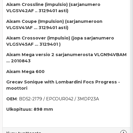
Aixam Crossline (
impulsio
) (sarjanumero
VLGSV42AF .. 3129401 asti)
Aixam Coupe (
Impulsion
) (sarjanumeroon
VLGSV41AF ... 3129401 asti)
Aixam Crossover (
impulsio
) (jopa sarjanumero
VLGSV45AF ... 3129401 )
Aixam Mega versio 2 sarjanumerosta VLGN94VBAM
... 2010843
Aixam Mega 600
Grecav Sonique with Lombardini Focs Progress -
moottori
OEM
: BD52-2179 / EPCOUR042 / 3MDP23A
Ulkopituus:
898 mm