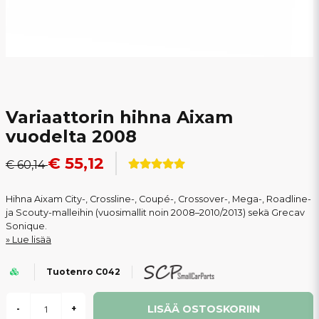
Variaattorin hihna Aixam
vuodelta 2008
€ 55,12
€ 60,14
Hihna Aixam City-, Crossline-, Coupé-, Crossover-, Mega-, Roadline-
ja Scouty-malleihin (vuosimallit noin 2008–2010/2013) sekä Grecav
Sonique.
Lue lisää
Tuotenro C042
LISÄÄ OSTOSKORIIN
-
+