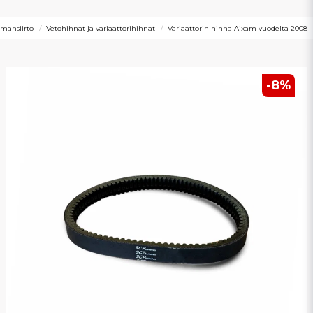
oimansiirto
Vetohihnat ja variaattorihihnat
Variaattorin hihna Aixam vuodelta 2008
-
8
%