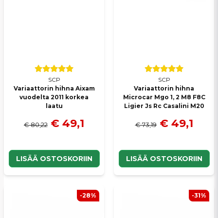
SCP
SCP
Variaattorin hihna Aixam
Variaattorin hihna
vuodelta 2011 korkea
Microcar Mgo 1, 2 M8 F8C
laatu
Ligier Js Rc Casalini M20
€ 49,1
€ 49,1
€ 80,22
€ 73,19
LISÄÄ OSTOSKORIIN
LISÄÄ OSTOSKORIIN
-28%
-31%