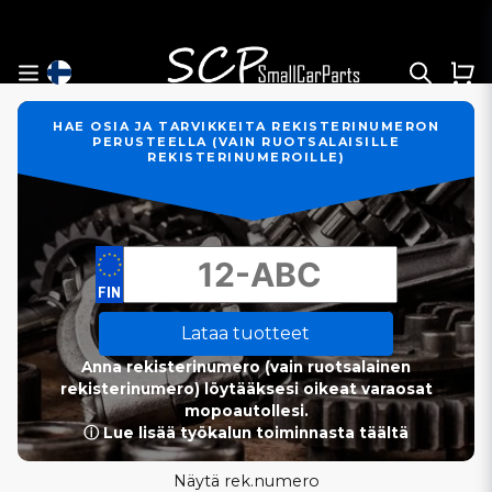
HAE OSIA JA TARVIKKEITA REKISTERINUMERON
PERUSTEELLA (VAIN RUOTSALAISILLE
REKISTERINUMEROILLE)
Lataa tuotteet
Anna rekisterinumero (vain ruotsalainen
rekisterinumero) löytääksesi oikeat varaosat
mopoautollesi.
ⓘ Lue lisää työkalun toiminnasta täältä
Näytä rek.numero