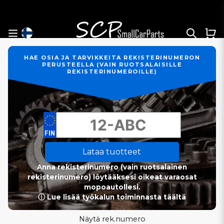
HAE OSIA JA TARVIKKEITA REKISTERINUMERON
PERUSTEELLA (VAIN RUOTSALAISILLE
REKISTERINUMEROILLE)
Lataa tuotteet
Anna rekisterinumero (vain ruotsalainen
rekisterinumero) löytääksesi oikeat varaosat
mopoautollesi.
ⓘ Lue lisää työkalun toiminnasta täältä
Näytä rek.numero