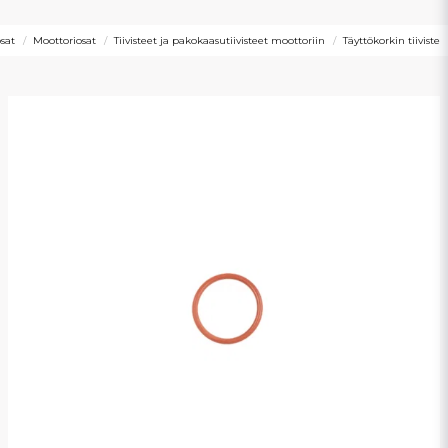
sat
Moottoriosat
Tiivisteet ja pakokaasutiivisteet moottoriin
Täyttökorkin tiiviste