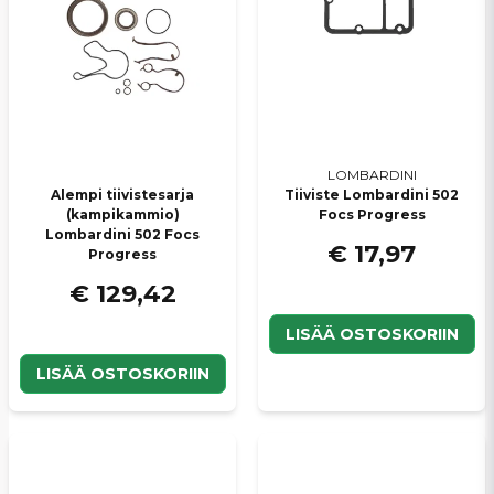
LOMBARDINI
Alempi tiivistesarja
Tiiviste Lombardini 502
(kampikammio)
Focs Progress
Lombardini 502 Focs
€ 17,97
Progress
€ 129,42
LISÄÄ OSTOSKORIIN
LISÄÄ OSTOSKORIIN