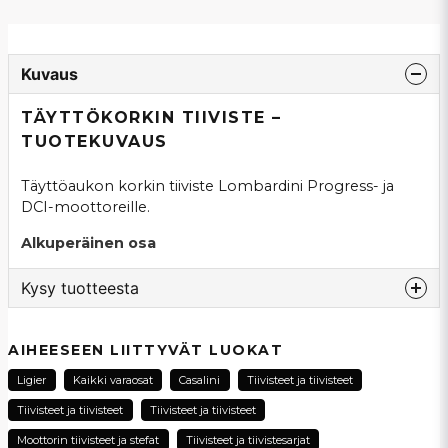
Kuvaus
TÄYTTÖKORKIN TIIVISTE –
TUOTEKUVAUS
Täyttöaukon korkin tiiviste Lombardini Progress- ja
DCI-moottoreille.
Alkuperäinen osa
Kysy tuotteesta
question
Kysy meiltä tästä tuotteesta...
AIHEESEEN LIITTYVÄT LUOKAT
Ligier
Kaikki varaosat
Casalini
Tiivisteet ja tiivisteet
Tiivisteet ja tiivisteet
Tiivisteet ja tiivisteet
name
Moottorin tiivisteet ja stefat
Tiivisteet ja tiivistesarjat
Nimi