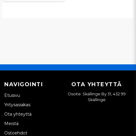
NAVIGOINTI
OTA YHTEYTTÄ
Osoite: Skällinge By 31, 432 99
Etusivu
Skällinge
Yritysasiakas
Ota yhteyttä
Meistä
Ostoehdot