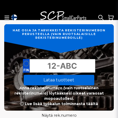
HAE OSIA JA TARVIKKEITA REKISTERINUMERON
PERUSTEELLA (VAIN RUOTSALAISILLE
REKISTERINUMEROILLE)
Lataa tuotteet
Anna rekisterinumero (vain ruotsalainen
rekisterinumero) löytääksesi oikeat varaosat
mopoautollesi.
ⓘ Lue lisää työkalun toiminnasta täältä
Näytä rek.numero