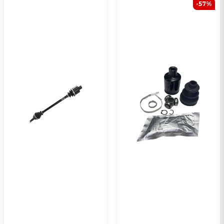
-57%
Kyllä, voit julkaista kysymykseni
Lähetä kysymys