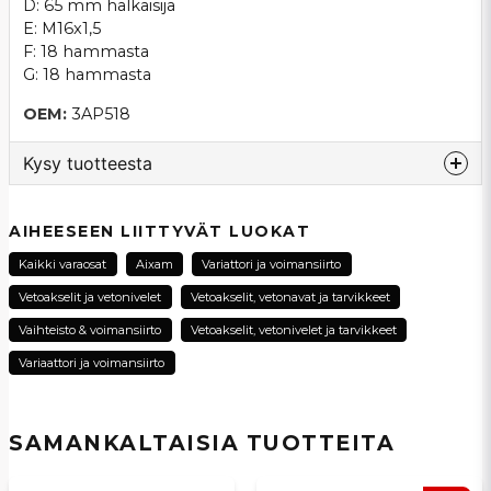
D: 65 mm halkaisija
E: M16x1,5
F: 18 hammasta
G: 18 hammasta
OEM:
3AP518
Kysy tuotteesta
question
Kysy meiltä tästä tuotteesta...
AIHEESEEN LIITTYVÄT LUOKAT
Kaikki varaosat
Aixam
Variattori ja voimansiirto
Vetoakselit ja vetonivelet
Vetoakselit, vetonavat ja tarvikkeet
name
Vaihteisto & voimansiirto
Vetoakselit, vetonivelet ja tarvikkeet
Nimi
Variaattori ja voimansiirto
email
Sähköpostiosoite
SAMANKALTAISIA ​​TUOTTEITA