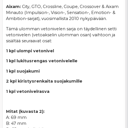
Aixam:
City, GTO, Crossline, Coupe, Crossover & Aixam
Minauto (Impulsion-, Vision-, Sensation-, Emotion- &
Ambition-sarjat), vuosimallista 2010 nykypäivään.
Tämä ulomman vetonivelen sarja on täydellinen setti
vetonivelen (vetoakselin ulomman osan) vaihtoon ja
sisältää seuraavat osat:
1 kpl ulompi vetonivel
1 kpl lukitusrengas vetonivelelle
1 kpl suojakumi
2 kpl kiristysrenkaita suojakumille
1 kpl vetonivelrasva
Mitat (kuvasta 2):
A: 69 mm
B: 47 mm