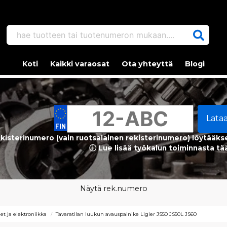
hae tuotteen tai tuotenumeron mukaan....
Koti
Kaikki varaosat
Ota yhteyttä
Blogi
Lata
kisterinumero (vain ruotsalainen rekisterinumero) löytääks
ⓘ Lue lisää työkalun toiminnasta tä
Näytä rek.numero
et ja elektroniikka
Tavaratilan luukun avauspainike Ligier JS50 JS50L JS60