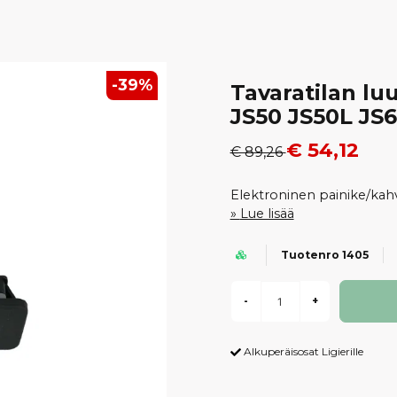
-
39
%
Tavaratilan lu
JS50 JS50L JS
€ 54,12
€ 89,26
Elektroninen painike/kah
Lue lisää
Tuotenro 1405
-
+
Alkuperäisosat Ligierille