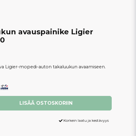
ukun avauspainike Ligier
60
va Ligier-mopedi-auton takaluukun avaamiseen.
LISÄÄ OSTOSKORIIN
Korkein laatu ja kestävyys