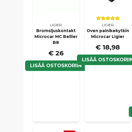
LIGIER
LIGIER
Bromsljuskontakt
Oven painikekytkin
Microcar MC Bellier
Microcar Ligier
B8
€ 18,98
€ 26
LISÄÄ OSTOSKORII
LISÄÄ OSTOSKORIIN