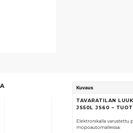
TA
Kuvaus
TAVARATILAN LUUK
JS50L JS60 – TUO
Elektronikalla varustettu 
mopoautomalleissa: