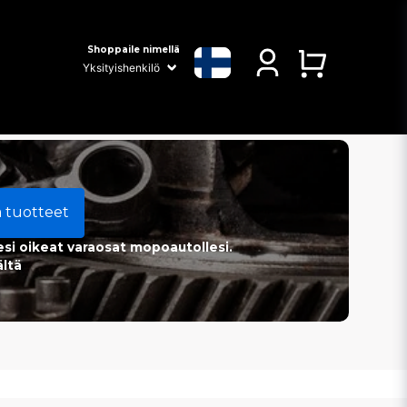
Shoppaile nimellä
a tuotteet
esi oikeat varaosat mopoautollesi.
ältä