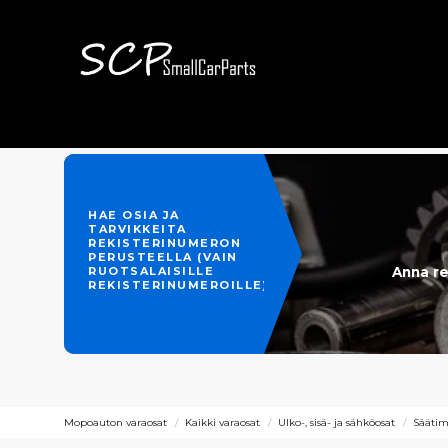
HAE OSIA JA
TARVIKKEITA
REKISTERINUMERON
PERUSTEELLA (VAIN
Anna re
RUOTSALAISILLE
REKISTERINUMEROILLE)
Mopoauton varaosat
Kaikki varaosat
Ulko-, sisä- ja sähköosat
Säätim