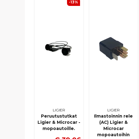
-13%
LIGIER
LIGIER
Peruutustutkat
Ilmastoinnin rele
Ligier & Microcar -
(AC) Ligier &
mopoautoille.
Microcar
mopoautoihin