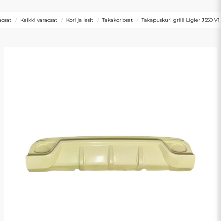
aosat
Kaikki varaosat
Kori ja lasit
Takakoriosat
Takapuskuri grilli Ligier JS50 V1