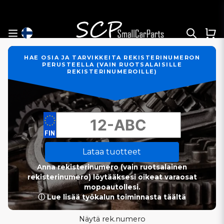
HAE OSIA JA TARVIKKEITA REKISTERINUMERON
PERUSTEELLA (VAIN RUOTSALAISILLE
REKISTERINUMEROILLE)
Lataa tuotteet
Anna rekisterinumero (vain ruotsalainen
rekisterinumero) löytääksesi oikeat varaosat
mopoautollesi.
ⓘ Lue lisää työkalun toiminnasta täältä
Näytä rek.numero