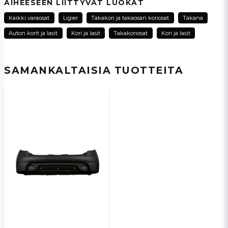
AIHEESEEN LIITTYVÄT LUOKAT
Kaikki varaosat
Ligier
Takakori ja takaosan koriosat
Takana
Auton korit ja lasit
Kori ja lasit
Takakoriosat
Kori ja lasit
name
Nimi
SAMANKALTAISIA ​​TUOTTEITA
email
Sähköpostiosoite
Kyllä, voit julkaista kysymykseni