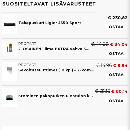
SUOSITELTAVAT LISÄVARUSTEET
€ 230,82
Takapuskuri Ligier JS50 Sport
OSTAA
PROPART
€ 44,08
€ 34,04
2-OSAINEN Liima EXTRA vahva 50ML liima (4-8 min)
OSTAA
PROPART
€ 14,96
€ 9,94
Sekoitussuuttimet (10 kpl) – 2-komponenttiliimalle
OSTAA
€ 65,16
€ 60,14
Krominen pakoputken ulostulon koriste Ligier IXO / JS50 V1 / JS RC
OSTAA