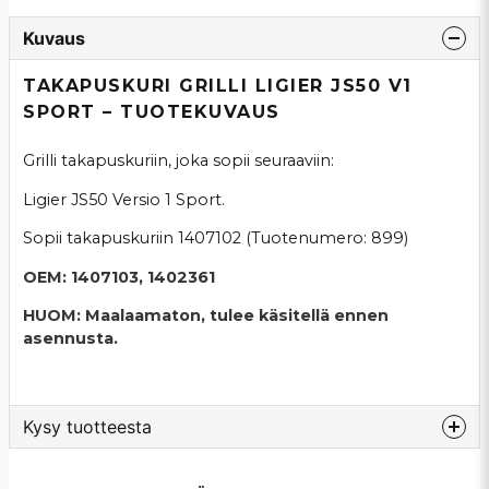
Kuvaus
TAKAPUSKURI GRILLI LIGIER JS50 V1
SPORT – TUOTEKUVAUS
Grilli takapuskuriin, joka sopii seuraaviin:
Ligier JS50 Versio 1 Sport.
Sopii takapuskuriin 1407102 (Tuotenumero: 899)
OEM: 1407103, 1402361
HUOM: Maalaamaton, tulee käsitellä ennen
asennusta.
Kysy tuotteesta
question
Kysy meiltä tästä tuotteesta...