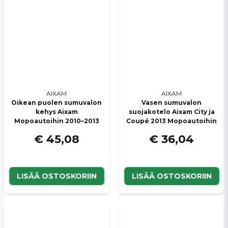
AIXAM
AIXAM
Oikean puolen sumuvalon
Vasen sumuvalon
kehys Aixam
suojakotelo Aixam City ja
Mopoautoihin 2010–2013
Coupé 2013 Mopoautoihin
€ 45,08
€ 36,04
LISÄÄ OSTOSKORIIN
LISÄÄ OSTOSKORIIN