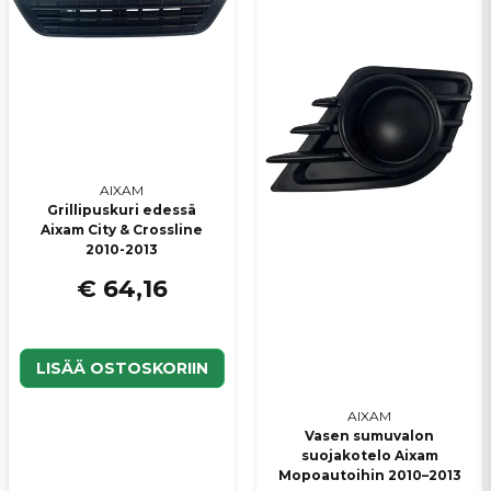
Lähetä kysymys
AIXAM
Grillipuskuri edessä
Aixam City & Crossline
2010-2013
€ 64,16
LISÄÄ OSTOSKORIIN
AIXAM
Vasen sumuvalon
suojakotelo Aixam
Mopoautoihin 2010–2013