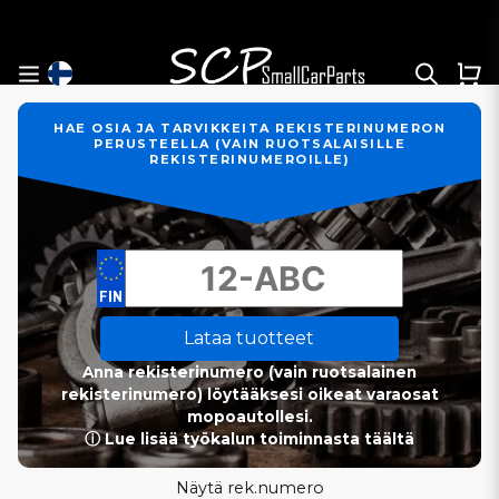
HAE OSIA JA TARVIKKEITA REKISTERINUMERON
PERUSTEELLA (VAIN RUOTSALAISILLE
REKISTERINUMEROILLE)
Lataa tuotteet
Anna rekisterinumero (vain ruotsalainen
rekisterinumero) löytääksesi oikeat varaosat
mopoautollesi.
ⓘ Lue lisää työkalun toiminnasta täältä
Näytä rek.numero