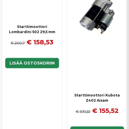
Starttimoottori
Lombardini 502 29,5 mm
€ 158,53
€ 200,7
LISÄÄ OSTOSKORIIN
Starttimoottori Kubota
Z402 Aixam
€ 155,52
€ 331,22