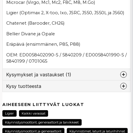
Microcar (Virgo, Mc1, Mc2, F8C, M8, M.Go)
Ligier (Optimax 2, X-too, Ixo, JSRC, JS50, JS50L ja JS60)
Chatenet (Barooder, CH26)
Bellier Divane ja Opale
Eräpäivä (ensimmäinen, P85, P88)
OEM: ED0058402090-S / 5840209 / ED0058401990-S /
5840199 / 0701065
Kysymykset ja vastaukset (1)
Kysy tuotteesta
:nimi kysyi
2 vuotta sitten
question
Passar den här till en lombardini 1003 också?
Kysy meiltä tästä tuotteesta...
AIHEESEEN LIITTYVÄT LUOKAT
Kauppa vastasi
Ligier
Kaikki varaosat
Hej, Återkoppla gärna med ett OEM nummer på
Käynnistysmoottorit, generaattorit ja tarvikkeet
din startmotor så kan jag kolla ifall den har en
korsreferens som passar till denna startmotorn.
name
Käynnistysmoottorit ja generaattorit
Käynnistimet, laturit ja laturihihnat