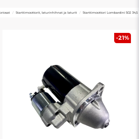
oriosat
Starttimoottorit, laturinhihnat ja laturit
Starttimoottori Lombardini 502 34,5
-
21
%