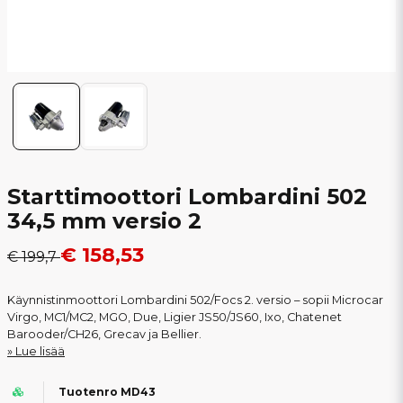
Starttimoottori Lombardini 502
34,5 mm versio 2
€ 158,53
€ 199,7
Käynnistinmoottori Lombardini 502/Focs 2. versio – sopii Microcar
Virgo, MC1/MC2, MGO, Due, Ligier JS50/JS60, Ixo, Chatenet
Barooder/CH26, Grecav ja Bellier.
Lue lisää
Tuotenro MD43