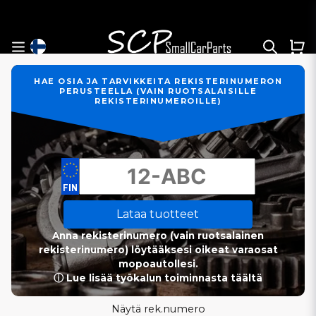
HAE OSIA JA TARVIKKEITA REKISTERINUMERON
PERUSTEELLA (VAIN RUOTSALAISILLE
REKISTERINUMEROILLE)
Lataa tuotteet
Anna rekisterinumero (vain ruotsalainen
rekisterinumero) löytääksesi oikeat varaosat
mopoautollesi.
ⓘ Lue lisää työkalun toiminnasta täältä
Näytä rek.numero