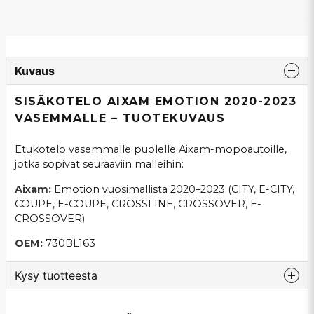
Kuvaus
SISÄKOTELO AIXAM EMOTION 2020-2023
VASEMMALLE – TUOTEKUVAUS
Etukotelo vasemmalle puolelle Aixam-mopoautoille,
jotka sopivat seuraaviin malleihin:
Aixam:
Emotion vuosimallista 2020–2023 (CITY, E-CITY,
COUPE, E-COUPE, CROSSLINE, CROSSOVER, E-
CROSSOVER)
OEM:
730BL163
Kysy tuotteesta
question
Kysy meiltä tästä tuotteesta...