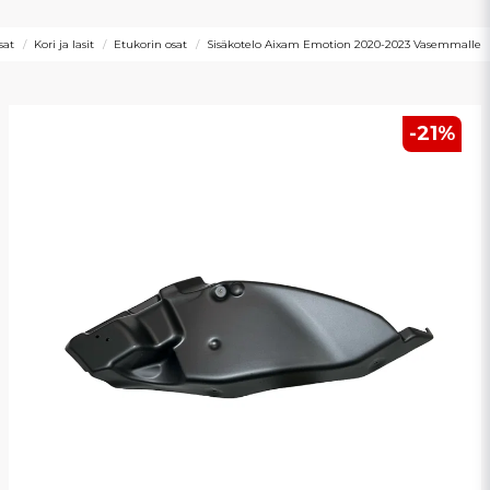
sat
Kori ja lasit
Etukorin osat
Sisäkotelo Aixam Emotion 2020-2023 Vasemmalle
-
21
%