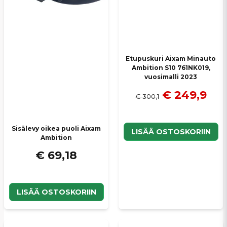
Lähetä kysymys
Etupuskuri Aixam Minauto
Ambition S10 761NK019,
vuosimalli 2023
€ 249,9
€ 300,1
Sisälevy oikea puoli Aixam
LISÄÄ OSTOSKORIIN
Ambition
€ 69,18
LISÄÄ OSTOSKORIIN