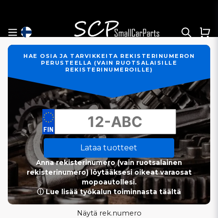
HAE OSIA JA TARVIKKEITA REKISTERINUMERON
PERUSTEELLA (VAIN RUOTSALAISILLE
REKISTERINUMEROILLE)
Lataa tuotteet
Anna rekisterinumero (vain ruotsalainen
rekisterinumero) löytääksesi oikeat varaosat
mopoautollesi.
ⓘ Lue lisää työkalun toiminnasta täältä
Näytä rek.numero