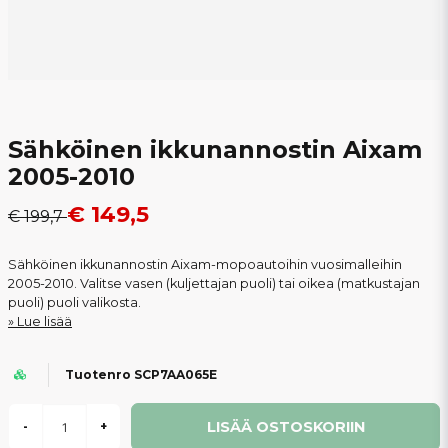
Sähköinen ikkunannostin Aixam
2005-2010
€ 149,5
€ 199,7
Sähköinen ikkunannostin Aixam-mopoautoihin vuosimalleihin
2005-2010. Valitse vasen (kuljettajan puoli) tai oikea (matkustajan
puoli) puoli valikosta.
Lue lisää
Tuotenro SCP7AA065E
LISÄÄ OSTOSKORIIN
-
+