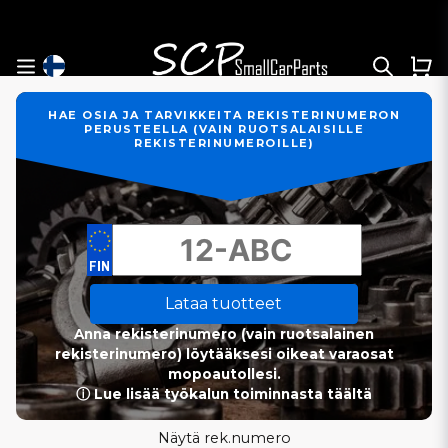
HAE OSIA JA TARVIKKEITA REKISTERINUMERON
PERUSTEELLA (VAIN RUOTSALAISILLE
REKISTERINUMEROILLE)
Lataa tuotteet
Anna rekisterinumero (vain ruotsalainen
rekisterinumero) löytääksesi oikeat varaosat
mopoautollesi.
ⓘ Lue lisää työkalun toiminnasta täältä
Näytä rek.numero