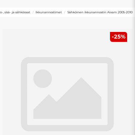
o-, sisä- ja sähköosat
Ikkunannostimet
Sähköinen ikkunannostin Aixam 2005-2010
-
25
%