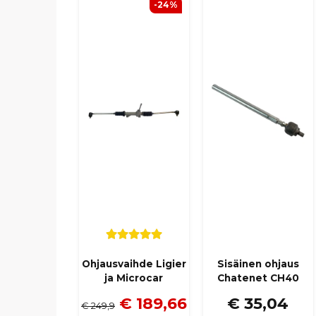
-24%
Ohjausvaihde Ligier
Sisäinen ohjaus
ja Microcar
Chatenet CH40
€ 189,66
€ 35,04
€ 249,9