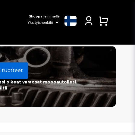
Shoppaile nimellä
a tuotteet
esi oikeat varaosat mopoautollesi.
ältä