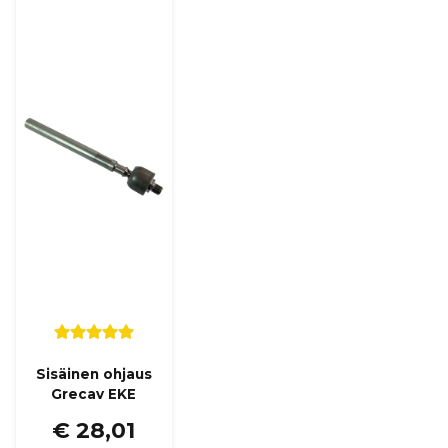
Kyllä, voit julkaista k
Kauppa vastasi
Det stämmer att där är 
nu också uppdaterad:)
Mvh Vincent på SCP Mo
:nimi kysyi
1 vuosi sitten
är m12 eller m14 styrle
Kauppa vastasi
Hej,
Det är 12 mm invändig 
Sisäinen ohjaus
Grecav EKE
€ 28,01