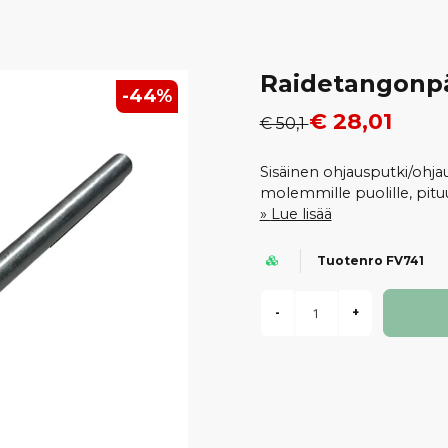
Raidetangonpä
-
44
%
€ 28,01
€ 50,1
Sisäinen ohjausputki/ohjaus
molemmille puolille, pitu
Lue lisää
Tuotenro FV741
-
+