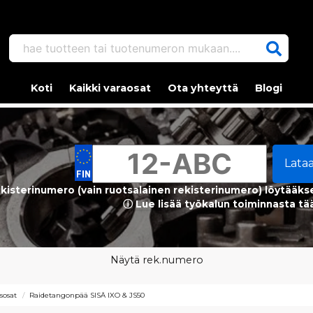
hae tuotteen tai tuotenumeron mukaan....
Koti
Kaikki varaosat
Ota yhteyttä
Blogi
Lata
kisterinumero (vain ruotsalainen rekisterinumero) löytääks
ⓘ Lue lisää työkalun toiminnasta tä
Näytä rek.numero
sosat
Raidetangonpää SISÄ IXO & JS50