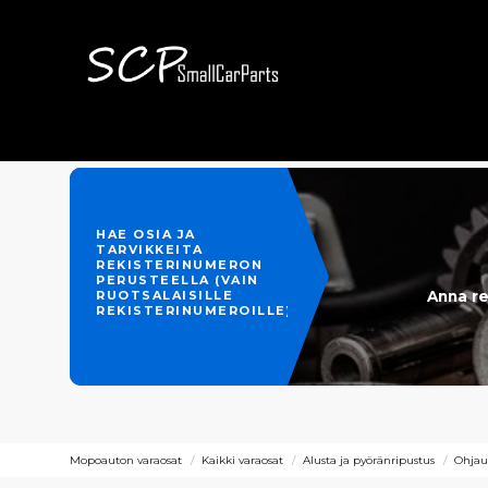
HAE OSIA JA
TARVIKKEITA
REKISTERINUMERON
PERUSTEELLA (VAIN
Anna re
RUOTSALAISILLE
REKISTERINUMEROILLE)
Mopoauton varaosat
Kaikki varaosat
Alusta ja pyöränripustus
Ohjau