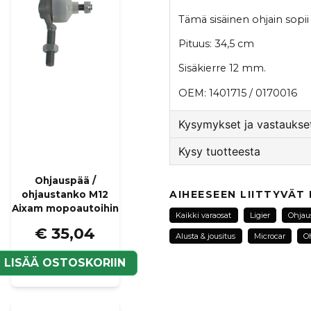
Tämä sisäinen ohjain sopii
Pituus: 34,5 cm
Sisäkierre 12 mm.
OEM: 1401715 / 0170016
Kysymykset ja vastaukset
Kysy tuotteesta
:nimi kysyi
1 vuosi sitten
Ohjauspää /
question
Hej är den passar högre 
Kysy meiltä tästä tuotte
AIHEESEEN LIITTYVÄT
ohjaustanko M12
Aixam mopoautoihin
Kauppa vastasi
Kaikki varaosat
Ligier
Ohjau
Tack för din fråga! Denna
€ 35,04
Alusta & jousitus
Microcar
O
till båda sidor.
Mvh Vincent på SCP Mo
name
Nimi
N
LISÄÄ OSTOSKORIIN
:nimi kysyi
1 vuosi sitten
Är det pinnbult som stic