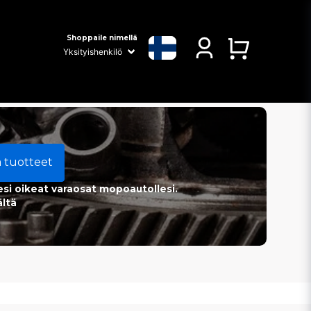
Shoppaile nimellä
a tuotteet
esi oikeat varaosat mopoautollesi.
ältä