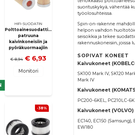
tehokkaasti polttoaineest
suorituskykyä, vähentää ku
työolosuhteissa.
Spin-on-rakenne mahdolli
HIFI-SUODATIN
Polttoainesuodattimen
helpon vaihdon huoltotöid
et
patruuna
seisokkia ja tekee suodatt
kaivinkoneisiin ja
rakennuskoneisiin, joissa 
pyöräkuormaajiin
SOPIVAT KONEET
€ 6,93
€ 8,94
Kaivukoneet (KOBELC
Monitori
SK100 Mark IV, SK120 Mark
Mark IV
N
Kaivukoneet (KOMAT
PC200-6KEL, PC210LC-6K
-38%
Kaivukoneet (VOLVO)
EC140, EC150 (Samsung), 
EW180