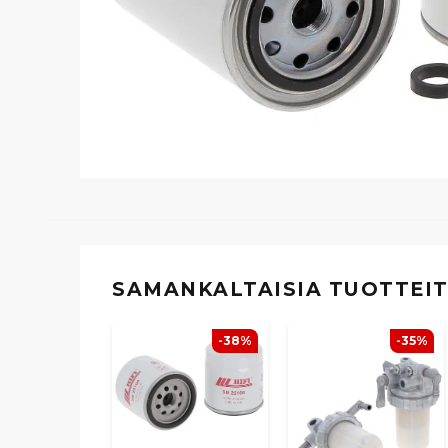
SAMANKALTAISIA ​​TUOTTEI
-38%
-35%