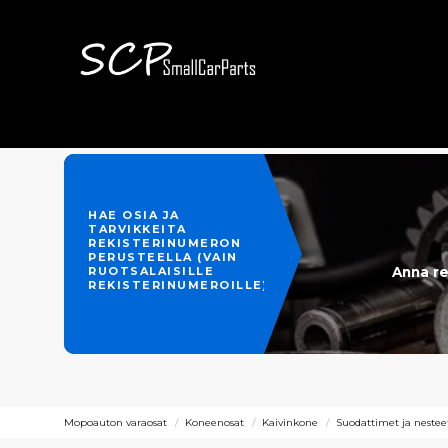
HAE OSIA JA
TARVIKKEITA
REKISTERINUMERON
PERUSTEELLA (VAIN
Anna re
RUOTSALAISILLE
REKISTERINUMEROILLE)
Mopoauton varaosat
Koneenosat
Kaivinkone
Suodattimet ja nestee