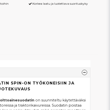
toihin
Korkea laatu ja luotettava suorituskyky
IN SPIN-ON TYÖKONEISIIN JA
TUOTEKUVAUS
polttoainesuodatin
on suunniteltu käytettäväksi
ktoreissa ja traktorikaivureissa. Suodatin poistaa