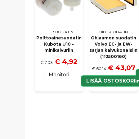
HIFI-SUODATIN
HIFI-SUODATIN
Polttoainesuodatin
Ohjaamon suodatin
Kubota U10 -
Volvo EC- ja EW-
minikaivuriin
sarjan kaivukoneisiin
(112500160)
€ 4,92
€ 7,03
€ 43,07
€ 60,14
Monitori
LISÄÄ OSTOSKORII