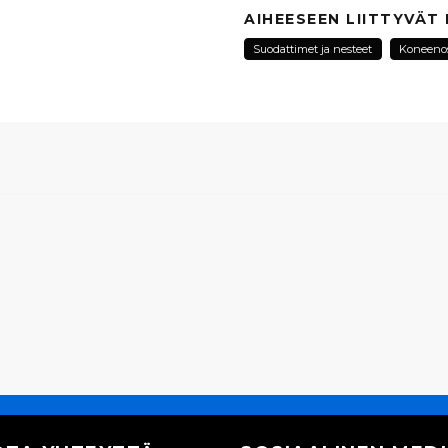
question
Kysy meiltä tästä tuotte
AIHEESEEN LIITTYVÄT
Suodattimet ja nesteet
Koneeno
name
Nimi
Kyllä, voit julkaista k