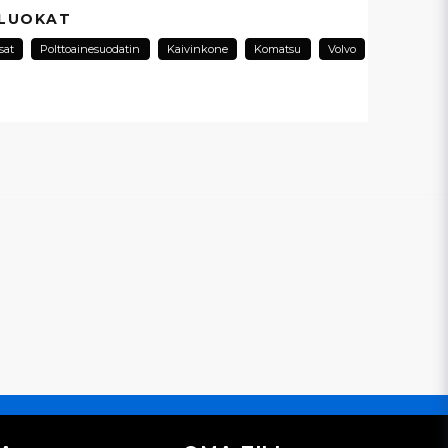
esta...
 LUOKAT
sat
Polttoainesuodatin
Kaivinkone
Komatsu
Volvo
email
Sähköpostiosoite
ysymykseni
Lähetä kysymys