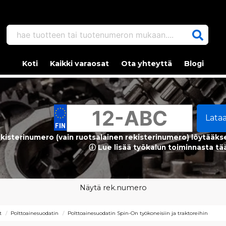
hae tuotteen tai tuotenumeron mukaan....
Koti
Kaikki varaosat
Ota yhteyttä
Blogi
Lata
kisterinumero (vain ruotsalainen rekisterinumero) löytääks
ⓘ Lue lisää työkalun toiminnasta tä
Näytä rek.numero
t
Polttoainesuodatin
Polttoainesuodatin Spin-On työkoneisiin ja traktoreihin