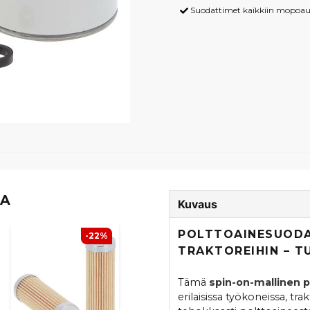
Suodattimet kaikkiin mopoau
TA
Kuvaus
POLTTOAINESUODAT
-22%
TRAKTOREIHIN – 
Tämä
spin-on-mallinen 
erilaisissa työkoneissa, tra