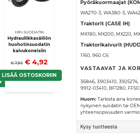
Pyöräkuormaajat (KO
WA270-3, WA380-3, WA4
Traktorit (CASE IH)
HIFI-SUODATIN
MX180, MX200, MX220, M
Hydrauliikkasäiliön
Traktorikaivurit (HUD
huohotinsuodatin
kaivukoneisiin
1160, 960 C6
€ 4,92
€ 7,93
VASTAAVAT JA KO
LISÄÄ OSTOSKORIIN
N
36846, 3903410, 3925274,
9912-03410, BF1280, FF50
Huom:
Tarkista aina kone
nykyinen suodatin tai OE
yhteensopivuuden varmist
Kysy tuotteesta