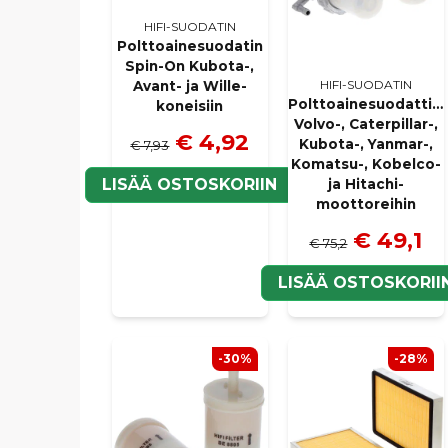
HIFI-SUODATIN
Polttoainesuodatin
Spin-On Kubota-,
HIFI-SUODATIN
Avant- ja Wille-
Polttoainesuodattim
koneisiin
Volvo-, Caterpillar-,
€ 4,92
Kubota-, Yanmar-,
€ 7,93
Komatsu-, Kobelco-
LISÄÄ OSTOSKORIIN
ja Hitachi-
moottoreihin
€ 49,1
€ 75,2
LISÄÄ OSTOSKORII
-30%
-28%