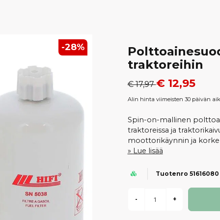
-
28
%
Polttoainesuod
traktoreihin
€ 12,95
€ 17,97
Alin hinta viimeisten 30 päivän ai
Spin-on-mallinen polttoa
traktoreissa ja traktorika
moottorikäynnin ja korkea
Lue lisää
Tuotenro 51616080
-
+