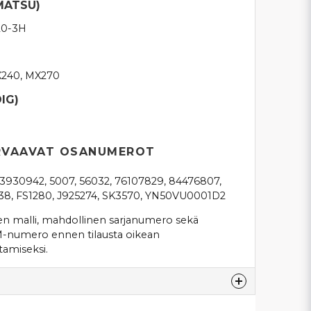
MATSU)
20-3H
X240, MX270
DIG)
RVAAVAT OSANUMEROT
 3930942, 5007, 56032, 76107829, 84476807,
38, FS1280, J925274, SK3570, YN50VU0001D2
en malli, mahdollinen sarjanumero sekä
M-numero ennen tilausta oikean
amiseksi.