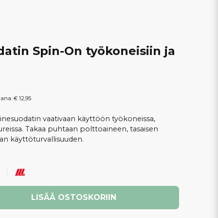
atin Spin-On työkoneisiin ja
kana:
€ 12,95
inesuodatin vaativaan käyttöön työkoneissa,
ivureissa. Takaa puhtaan polttoaineen, tasaisen
n käyttöturvallisuuden.
LISÄÄ OSTOSKORIIN