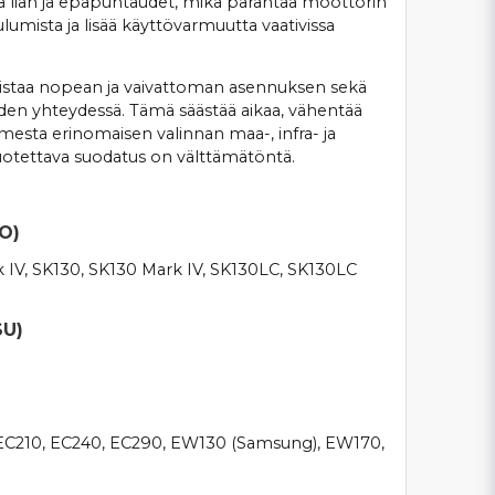
a lian ja epäpuhtaudet, mikä parantaa moottorin
lumista ja lisää käyttövarmuutta vaativissa
staa nopean ja vaivattoman asennuksen sekä
en yhteydessä. Tämä säästää aikaa, vähentää
imesta erinomaisen valinnan maa-, infra- ja
luotettava suodatus on välttämätöntä.
O)
 IV, SK130, SK130 Mark IV, SK130LC, SK130LC
SU)
EC210, EC240, EC290, EW130 (Samsung), EW170,