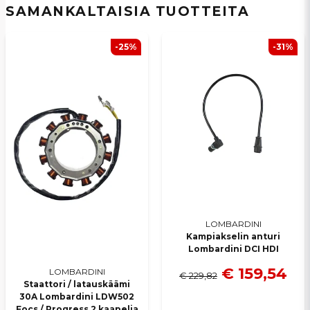
SAMANKALTAISIA ​​TUOTTEITA
-25%
-31%
Lähetä kysymys
LOMBARDINI
Kampiakselin anturi
Lombardini DCI HDI
€ 159,54
LOMBARDINI
€ 229,82
Staattori / latauskäämi
30A Lombardini LDW502
Focs / Progress 2 kaapelia