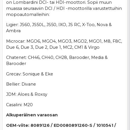
on Lombardini DCI- tai HDI-moottori. Sopii muun
muassa seuraaviin DCI / HDI -moottorilla varustettuihin
mopoautomalleihin:
Ligier: JS60, JS50L, JS50, IXO, JS RC, X-Too, Nova &
Ambra
Microcar: MGO6, MGO4, MGO3, MGO2, MGO1, M8, F8C,
Due 6, Due 3, Due 2, Due 1, MC2, CM1 & Virgo
Chatenet: CH46, CH40, CH28, Barooder, Media &
Barooder
Grecav: Sonique & Eke
Bellier: Divane
JDM: Aloes & Roxsy
Casalini: M20
Alkuperäinen varaosan
OEM-viite: 8089126 / ED0080891260-S / 1010541 /