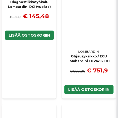
Diagnostiikkatyökalu
Lombardini DCI (vuokra)
€ 145,48
€ 150,5
LISÄÄ OSTOSKORIIN
LOMBARDINI
Ohjausyksikkö / ECU
Lombardini LDW492 DCI
€ 751,9
€ 993,86
LISÄÄ OSTOSKORIIN