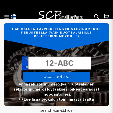
HAE OSIA JA TARVIKKEITA REKISTERINUMERON
PERUSTEELLA (VAIN RUOTSALAISILLE
REKISTERINUMEROILLE)
Lataa tuotteet
Anna rekisterinumero (vain ruotsalainen
rekisterinumero) löytääksesi oikeat varaosat
mopoautollesi.
ⓘ Lue lisää työkalun toiminnasta täältä
search-car-id.hide