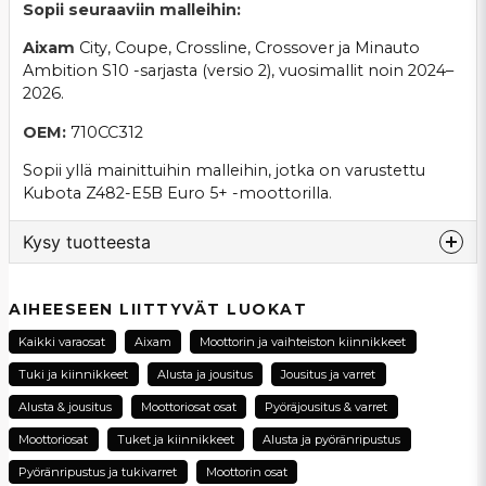
Sopii seuraaviin malleihin:
Aixam
City, Coupe, Crossline, Crossover ja Minauto
Ambition S10 -sarjasta (versio 2), vuosimallit noin 2024–
2026.
OEM:
710CC312
Sopii yllä mainittuihin malleihin, jotka on varustettu
Kubota Z482-E5B Euro 5+ -moottorilla.
Kysy tuotteesta
question
Kysy meiltä tästä tuotteesta...
AIHEESEEN LIITTYVÄT LUOKAT
Kaikki varaosat
Aixam
Moottorin ja vaihteiston kiinnikkeet
Tuki ja kiinnikkeet
Alusta ja jousitus
Jousitus ja varret
name
Alusta & jousitus
Moottoriosat osat
Pyöräjousitus & varret
Nimi
Moottoriosat
Tuket ja kiinnikkeet
Alusta ja pyöränripustus
Pyöränripustus ja tukivarret
Moottorin osat