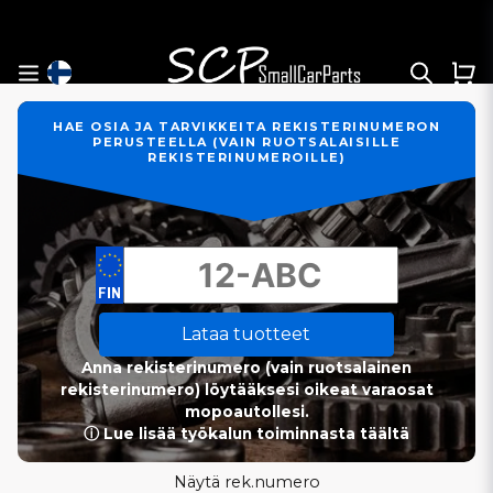
HAE OSIA JA TARVIKKEITA REKISTERINUMERON
PERUSTEELLA (VAIN RUOTSALAISILLE
REKISTERINUMEROILLE)
Lataa tuotteet
Anna rekisterinumero (vain ruotsalainen
rekisterinumero) löytääksesi oikeat varaosat
mopoautollesi.
ⓘ Lue lisää työkalun toiminnasta täältä
Näytä rek.numero