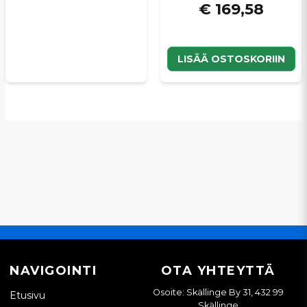
€ 169,58
LISÄÄ OSTOSKORIIN
NAVIGOINTI
OTA YHTEYTTÄ
Osoite: Skällinge By 31, 432 99
Etusivu
Skällinge