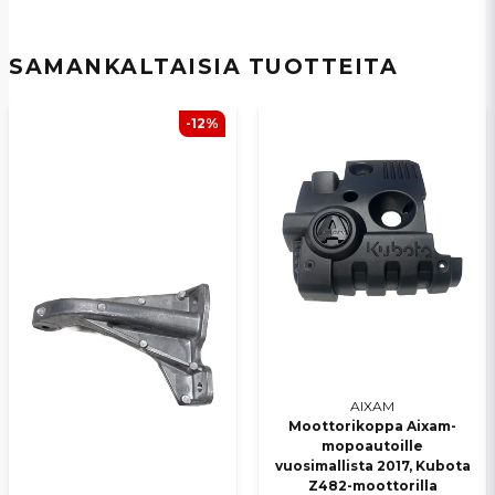
email
Sähköpostiosoite
SAMANKALTAISIA ​​TUOTTEITA
Kyllä, voit julkaista kysymykseni
-12%
Lähetä kysymys
AIXAM
Moottorikoppa Aixam-
mopoautoille
vuosimallista 2017, Kubota
Z482-moottorilla