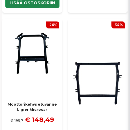
LISÄÄ OSTOSKORIIN
-26%
-34%
Moottorikehys etuvanne
Ligier Microcar
€ 148,49
€ 199,7