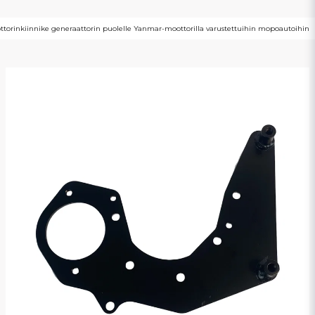
ttorinkiinnike generaattorin puolelle Yanmar-moottorilla varustettuihin mopoautoihin