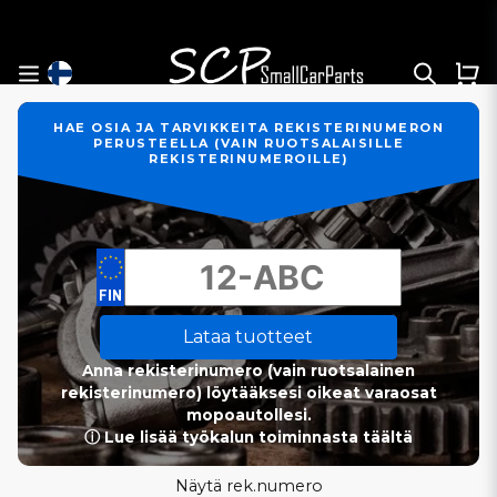
HAE OSIA JA TARVIKKEITA REKISTERINUMERON
PERUSTEELLA (VAIN RUOTSALAISILLE
REKISTERINUMEROILLE)
Lataa tuotteet
Anna rekisterinumero (vain ruotsalainen
rekisterinumero) löytääksesi oikeat varaosat
mopoautollesi.
ⓘ Lue lisää työkalun toiminnasta täältä
Näytä rek.numero