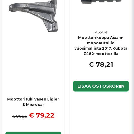
Lähetä kysymys
AIXAM
Moottorikoppa Aixam-
mopoautoille
vuosimallista 2017, Kubota
Z482-moottorilla
€ 78,21
LISÄÄ OSTOSKORIIN
Moottorituki vasen Ligier
& Microcar
€ 79,22
€ 90,26