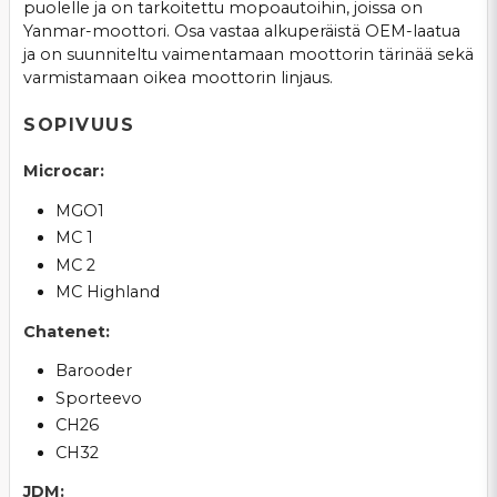
puolelle ja on tarkoitettu mopoautoihin, joissa on
Yanmar-moottori. Osa vastaa alkuperäistä OEM-laatua
ja on suunniteltu vaimentamaan moottorin tärinää sekä
varmistamaan oikea moottorin linjaus.
SOPIVUUS
Microcar:
MGO1
MC 1
MC 2
MC Highland
Chatenet:
Barooder
Sporteevo
CH26
CH32
JDM: