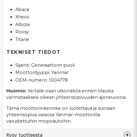
Abaca
Xheos
Albizia
Roxsy
Titane
TEKNISET TIEDOT
Sijainti: Generaattorin puoli
Moottorityyppi: Yanmar
OEM-numero: 1004778
Huomio:
Vertaile osan ulkonäköä ennen tilausta
varmistaaksesi oikean yhteensopivuuden ajoneuvoosi.
Tämä moottorinkiinnike on luotettava ja suoraan
yhteensopiva varaosa Yanmar-moottorilla
varustettuihin mopoautoihin.
Kysy tuotteesta