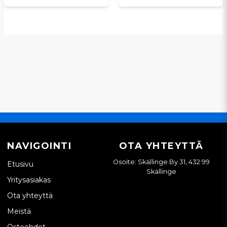
NAVIGOINTI
OTA YHTEYTTÄ
Osoite: Skällinge By 31, 432 99
Etusivu
Skällinge
Yritysasiakas
Ota yhteyttä
Meistä
Ostoehdot