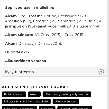
Sopii seuraaviin malleihin:
Aixam
: City, Crossline, Coupe, Crossover ja GTO –
Ambition (S10), Emotion (S9), Sensation (S9), Vision (S8)
ja Impulsion (S8) -sarjat, vuosimalli 2010 ja uudemmat.
Aixam Minauto
: V1, Cross, 2015 ja Cross 2015.
Aixam
: D-Truck ja D-Truck 2018.
OEM: 7AP212
Alkuperäinen varaosa
Kysy tuotteesta
question
Kysy meiltä tästä tuotteesta...
AIHEESEEN LIITTYVÄT LUOKAT
Kaikki varaosat
Aixam
Ulko-, sisä- ja sähköyksityiskohdat
Ulko-, sisä- ja sähköyksityiskohdat
Ulkopuoliset osat
name
Ulko-, sisä- ja sähköosat
Ulko-osat
Ulkoiset yksityiskohdat