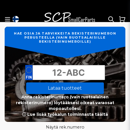
HAE OSIA JA TARVIKKEITA REKISTERINUMERON
PERUSTEELLA (VAIN RUOTSALAISILLE
REKISTERINUMEROILLE)
Lataa tuotteet
Anna rekisterinumero (vain ruotsalainen
rekisterinumero) löytääksesi oikeat varaosat
mopoautollesi.
ⓘ Lue lisää työkalun toiminnasta täältä
Näytä rek.numero