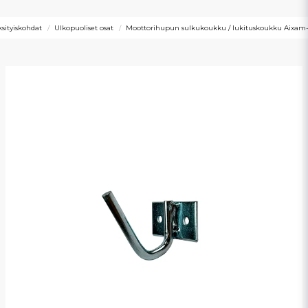
ksityiskohdat
Ulkopuoliset osat
Moottorihupun sulkukoukku / lukituskoukku Aixa