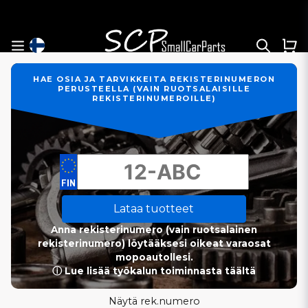
HAE OSIA JA TARVIKKEITA REKISTERINUMERON
PERUSTEELLA (VAIN RUOTSALAISILLE
REKISTERINUMEROILLE)
Lataa tuotteet
Anna rekisterinumero (vain ruotsalainen
rekisterinumero) löytääksesi oikeat varaosat
mopoautollesi.
ⓘ Lue lisää työkalun toiminnasta täältä
Näytä rek.numero