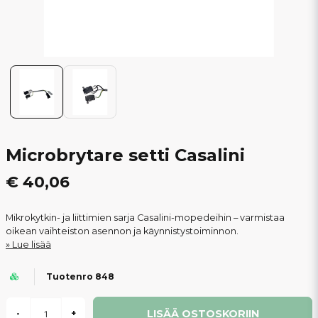
Microbrytare setti Casalini
€ 40,06
Mikrokytkin- ja liittimien sarja Casalini-mopedeihin – varmistaa
oikean vaihteiston asennon ja käynnistystoiminnon.
Lue lisää
Tuotenro 848
LISÄÄ OSTOSKORIIN
-
+