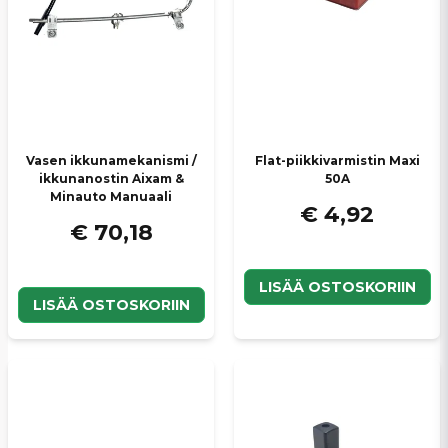
Lähetä kysymys
Vasen ikkunamekanismi /
Flat-piikkivarmistin Maxi
ikkunanostin Aixam &
50A
Minauto Manuaali
€ 4,92
€ 70,18
LISÄÄ OSTOSKORIIN
LISÄÄ OSTOSKORIIN