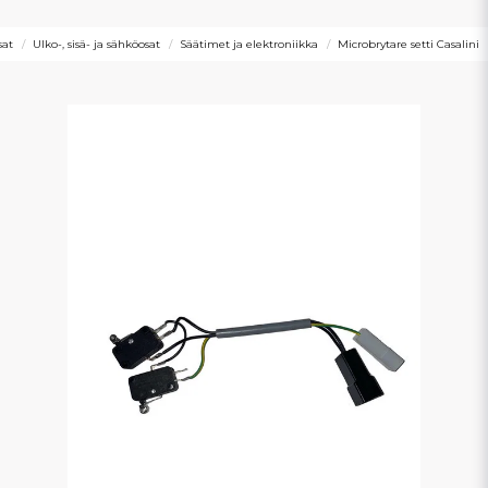
sat
Ulko-, sisä- ja sähköosat
Säätimet ja elektroniikka
Microbrytare setti Casalini