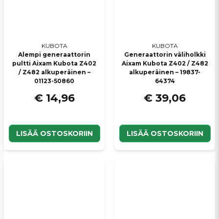
KUBOTA
KUBOTA
Alempi generaattorin
Generaattorin väliholkki
pultti Aixam Kubota Z402
Aixam Kubota Z402 / Z482
/ Z482 alkuperäinen –
alkuperäinen – 19837-
01123-50860
64374
€ 14,96
€ 39,06
LISÄÄ OSTOSKORIIN
LISÄÄ OSTOSKORIIN