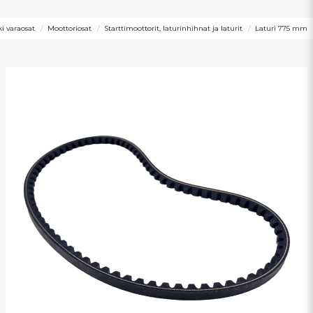
i varaosat
Moottoriosat
Starttimoottorit, laturinhihnat ja laturit
Laturi 775 mm