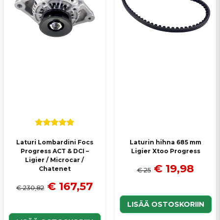
Lähetä kysymys
Laturi Lombardini Focs
Laturin hihna 685 mm
Progress ACT & DCI –
Ligier Xtoo Progress
Ligier / Microcar /
€ 19,98
Chatenet
€ 25
€ 167,57
€ 230,82
LISÄÄ OSTOSKORIIN