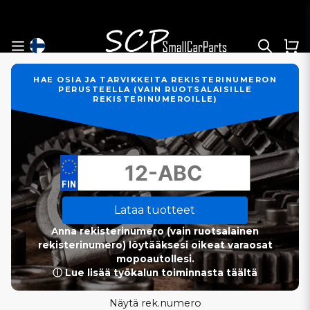
HAE OSIA JA TARVIKKEITA REKISTERINUMERON
PERUSTEELLA (VAIN RUOTSALAISILLE
REKISTERINUMEROILLE)
Lataa tuotteet
Anna rekisterinumero (vain ruotsalainen
rekisterinumero) löytääksesi oikeat varaosat
mopoautollesi.
ⓘ Lue lisää työkalun toiminnasta täältä
Näytä rek.numero