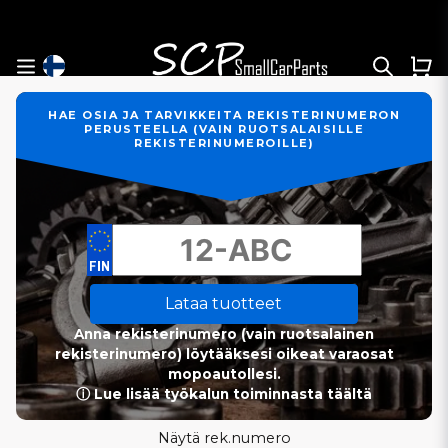
HAE OSIA JA TARVIKKEITA REKISTERINUMERON
PERUSTEELLA (VAIN RUOTSALAISILLE
REKISTERINUMEROILLE)
Lataa tuotteet
Anna rekisterinumero (vain ruotsalainen
rekisterinumero) löytääksesi oikeat varaosat
mopoautollesi.
ⓘ Lue lisää työkalun toiminnasta täältä
Näytä rek.numero