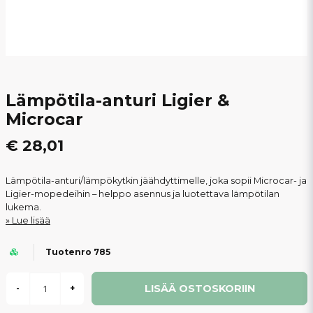
Lämpötila-anturi Ligier &
Microcar
€ 28,01
Lämpötila-anturi/lämpökytkin jäähdyttimelle, joka sopii Microcar- ja
Ligier-mopedeihin – helppo asennus ja luotettava lämpötilan
lukema.
Lue lisää
Tuotenro 785
LISÄÄ OSTOSKORIIN
-
+