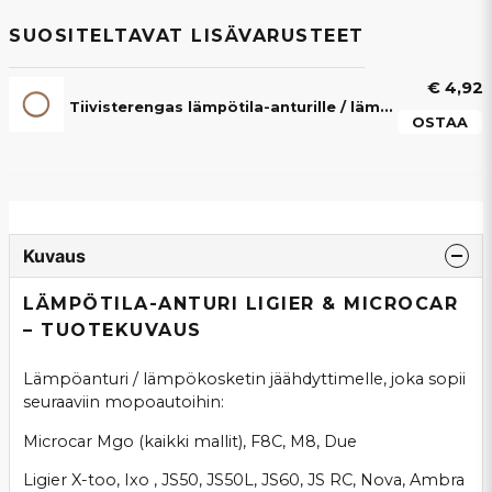
SUOSITELTAVAT LISÄVARUSTEET
€ 4,92
Tiivisterengas lämpötila-anturille / lämpötila-anturille Ligier, Microcar & JDM
OSTAA
Kuvaus
LÄMPÖTILA-ANTURI LIGIER & MICROCAR
– TUOTEKUVAUS
Lämpöanturi / lämpökosketin jäähdyttimelle, joka sopii
seuraaviin mopoautoihin:
Microcar Mgo (kaikki mallit), F8C, M8, Due
Ligier X-too, Ixo , JS50, JS50L, JS60, JS RC, Nova, Ambra