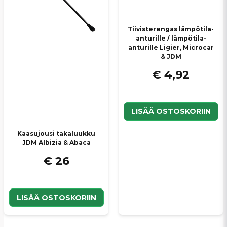
Tiivisterengas lämpötila-
anturille / lämpötila-
anturille Ligier, Microcar
& JDM
€ 4,92
LISÄÄ OSTOSKORIIN
Kaasujousi takaluukku
JDM Albizia & Abaca
€ 26
LISÄÄ OSTOSKORIIN