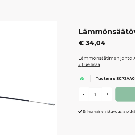
Lämmönsäätöva
€ 34,04
Lämmönsäätimen johto Ai
Lue lisää
Tuotenro SCP2AA0
-
+
Erinomainen istuvuus ja pitkä