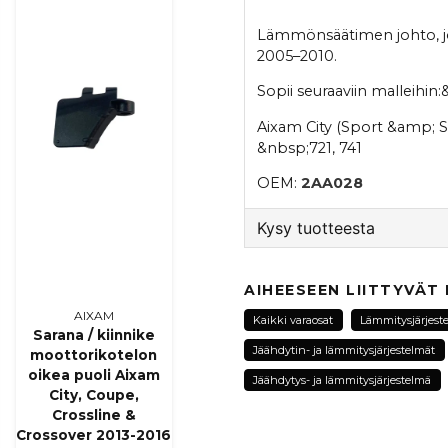
Lämmönsäätimen johto, jo
2005–2010.
Sopii seuraaviin malleihin
Aixam City (Sport &amp; S)
&nbsp;721, 741
OEM:
2AA028
Kysy tuotteesta
question
Kysy meiltä tästä tuotte
AIHEESEEN LIITTYVÄT
AIXAM
Kaikki varaosat
Lämmitysjärjest
Sarana / kiinnike
Jäähdytin- ja lämmitysjärjestelmät
moottorikotelon
oikea puoli Aixam
name
Jäähdytys- ja lämmitysjärjestelmä
Nimi
City, Coupe,
Crossline &
Crossover 2013-2016