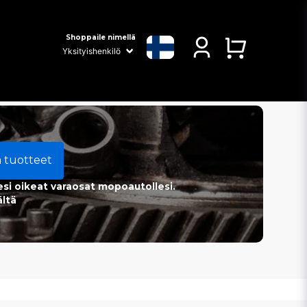
Shoppaile nimellä
a tuotteet
esi oikeat varaosat mopoautollesi.
ältä