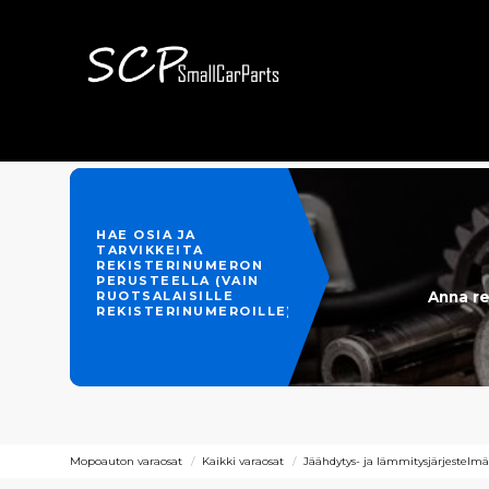
HAE OSIA JA
TARVIKKEITA
REKISTERINUMERON
PERUSTEELLA (VAIN
Anna re
RUOTSALAISILLE
REKISTERINUMEROILLE)
Mopoauton varaosat
Kaikki varaosat
Jäähdytys- ja lämmitysjärjestelm