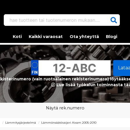
hae tuotteen tai tuotenumeron mukaan....
Koti
Kaikki varaosat
Ota yhteyttä
Blogi
Lata
kisterinumero (vain ruotsalainen rekisterinumero) löytääks
ⓘ Lue lisää työkalun toiminnasta tä
Näytä rek.numero
ä
Lämmitysjärjestelmä
Lämmönsäätövaijeri Aixam 2005-2010