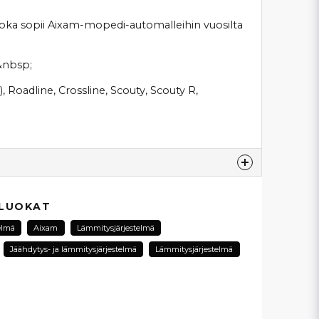
ka sopii Aixam-mopedi-automalleihin vuosilta
:&nbsp;
, Roadline, Crossline, Scouty, Scouty R,
esta...
 LUOKAT
elmä
Aixam
Lämmitysjärjestelmä
Jäähdytys- ja lämmitysjärjestelmä
Lämmitysjärjestelmä
email
Sähköpostiosoite