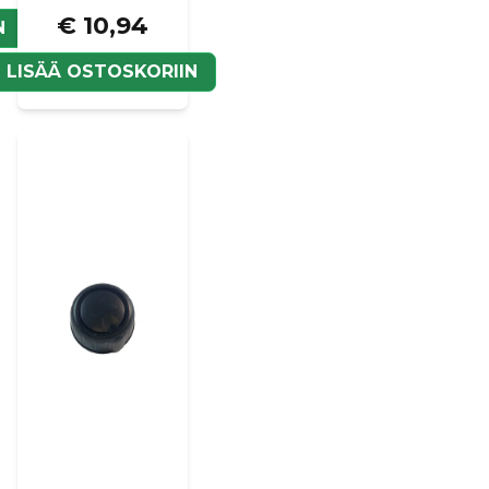
€ 10,94
N
Kyllä, voit julkaista k
LISÄÄ OSTOSKORIIN