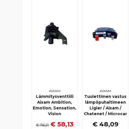
AIXAM
AIXAM
Lämmitysventtiili
Tuulettimen vastus
Aixam Ambition,
lämpöpuhaltimeen
Emotion, Sensation,
Ligier / Aixam /
Vision
Chatenet / Microcar
€ 58,13
€ 48,09
€ 78,21