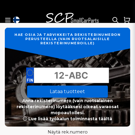
HAE OSIA JA TARVIKKEITA REKISTERINUMERON
PERUSTEELLA (VAIN RUOTSALAISILLE
REKISTERINUMEROILLE)
Lataa tuotteet
Anna rekisterinumero (vain ruotsalainen
rekisterinumero) löytääksesi oikeat varaosat
mopoautollesi.
ⓘ Lue lisää työkalun toiminnasta täältä
Näytä rek.numero