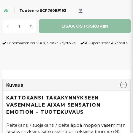
Tuotenro SCP760BF193
LISÄÄ OSTOSKORIIN
-
+
Erinomainen istuvuus ja pitkä käyttöikä
Alkuperäisosat Aixamilta
Kuvaus
KATTOKANSI TAKAKYNNYKSEEN
VASEMMALLE AIXAM SENSATION
EMOTION – TUOTEKUVAUS
Peitekansi / suojakansi / peiteläppä mopon vasemman
takakynnyksen, katso sijainti piirroksesta (numero 8).