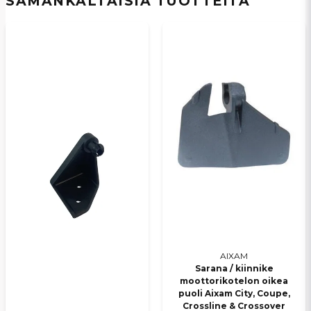
SAMANKALTAISIA ​​TUOTTEITA
email
Sähköpostiosoite
Kyllä, voit julkaista kysymykseni
Lähetä kysymys
AIXAM
Sarana / kiinnike
moottorikotelon oikea
puoli Aixam City, Coupe,
Crossline & Crossover