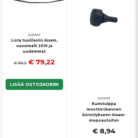
AIXAM
Lista tuulilasiin Aixam,
vuosimalli 2010 ja
uudemmat
€ 79,22
€ 99,3
LISÄÄ OSTOSKORIIN
AIXAM
Kumitulppa
moottorikannen
kiinnitykseen Aixam-
mopoautoihin
€ 8,94