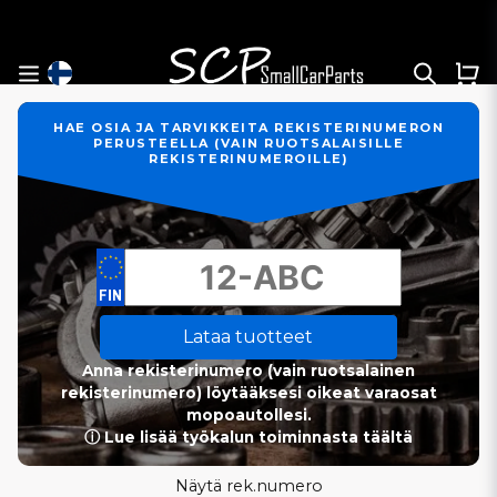
HAE OSIA JA TARVIKKEITA REKISTERINUMERON
PERUSTEELLA (VAIN RUOTSALAISILLE
REKISTERINUMEROILLE)
Lataa tuotteet
Anna rekisterinumero (vain ruotsalainen
rekisterinumero) löytääksesi oikeat varaosat
mopoautollesi.
ⓘ Lue lisää työkalun toiminnasta täältä
Näytä rek.numero