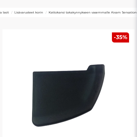
a lasit
Lisävarusteet korin
Kattokansi takakynnykseen vasemmalle Aixam Sensatio
-
35
%