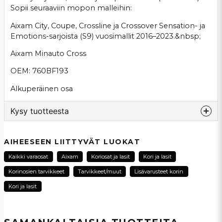
Sopii seuraaviin mopon malleihin:
Aixam City, Coupe, Crossline ja Crossover Sensation- ja
Emotions-sarjoista (S9) vuosimallit 2016–2023.&nbsp;
Aixam Minauto Cross
OEM: 760BF193
Alkuperäinen osa
Kysy tuotteesta
question
Kysy meiltä tästä tuotteesta...
AIHEESEEN LIITTYVÄT LUOKAT
Kaikki varaosat
Aixam
Koriosat ja lasit
Kori ja lasit
Korinosien tarvikkeet
Tarvikkeet/muut
Lisävarusteet korin
name
Kori ja lasit
Nimi